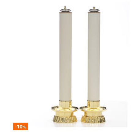
-10
%