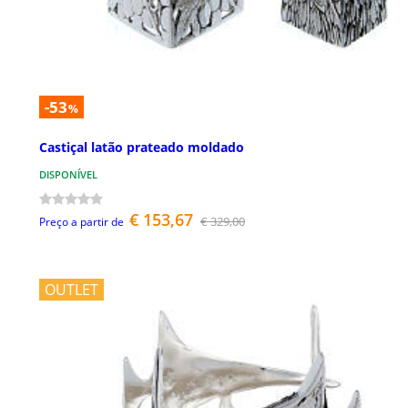
-53
%
Castiçal latão prateado moldado
DISPONÍVEL
€ 153,67
€ 329,00
Preço a partir de
OUTLET