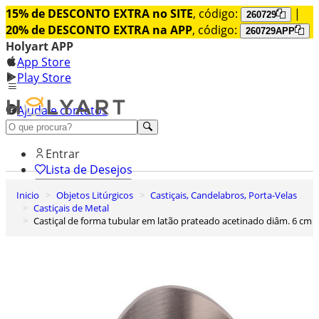
15% de DESCONTO EXTRA no SITE
, código:
|
260729
20% de DESCONTO EXTRA na APP
, código:
260729APP
Holyart APP
App Store
Play Store
Ajuda e contatos
Conheça premium
Entrar
Lista de Desejos
Inicio
Objetos Litúrgicos
Castiçais, Candelabros, Porta-Velas
0
Castiçais de Metal
Carrinho de Compras
Castiçal de forma tubular em latão prateado acetinado diâm. 6 cm