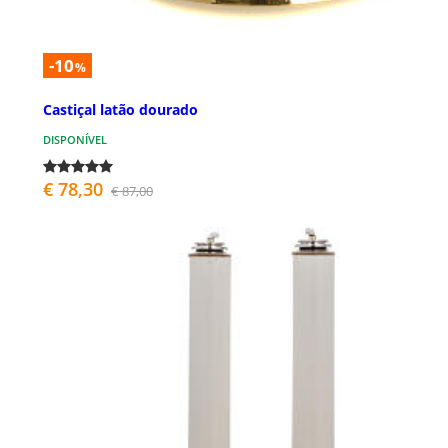
-10
%
Castiçal latão dourado
DISPONÍVEL
€ 78,30
€ 87,00