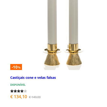
-10
%
Castiçais cone e velas falsas
DISPONÍVEL
€ 134,10
€ 149,00