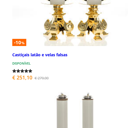
-10
%
Castiçais latão e velas falsas
DISPONÍVEL
€ 251,10
€ 279,00