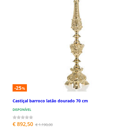
-25
%
Castiçal barroco latão dourado 70 cm
DISPONÍVEL
€ 892,50
€ 1.190,00