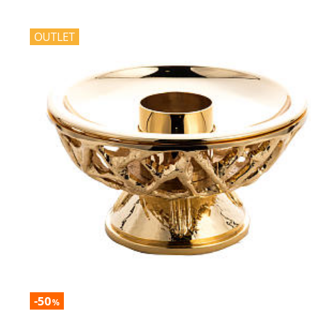
OUTLET
-50
%