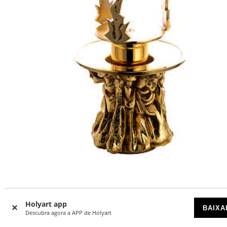
Lamparina de mesa para o Santíssimo latão moldado
Holyart app
DISPONÍVEL POR ENCOMENDA
BAIXA
Descubra agora a APP de Holyart