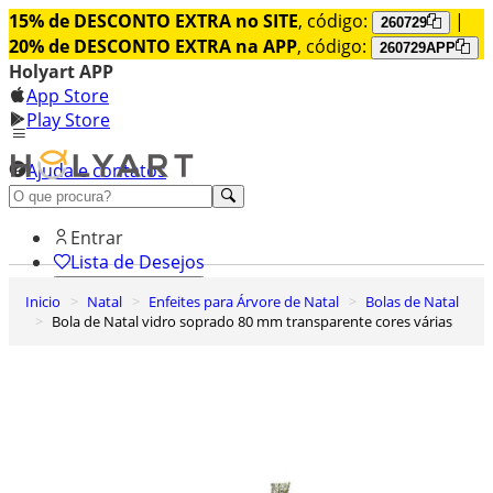
15% de DESCONTO EXTRA no SITE
, código:
|
260729
20% de DESCONTO EXTRA na APP
, código:
260729APP
Holyart APP
App Store
Play Store
Ajuda e contatos
Conheça premium
Entrar
Lista de Desejos
Inicio
Natal
Enfeites para Árvore de Natal
Bolas de Natal
0
Bola de Natal vidro soprado 80 mm transparente cores várias
Carrinho de Compras