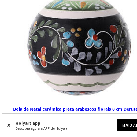
Bola de Natal cerâmica preta arabescos florais 8 cm Derut
ESGOTADO
Holyart app
BAIXA
Descubra agora a APP de Holyart
€ 19,90