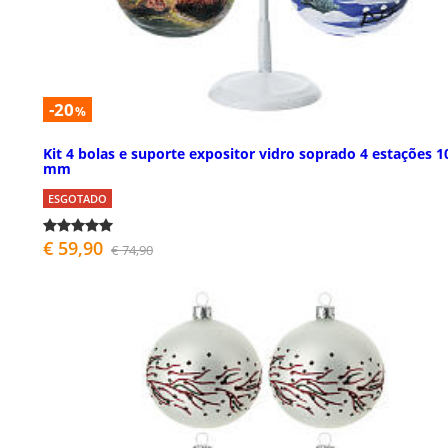
-20
%
Kit 4 bolas e suporte expositor vidro soprado 4 estações 1
mm
ESGOTADO
€ 59,90
€ 74,90