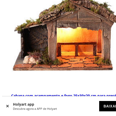
Cabana com acampamento e fogo 25x30x20 cm para presé
napolitano de 8-10 cm
Holyart app
BAIXA
ESGOTADO
Descubra agora a APP de Holyart