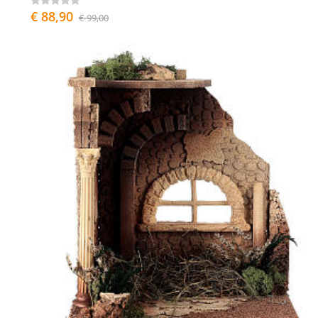
€ 88,90
€ 99,00