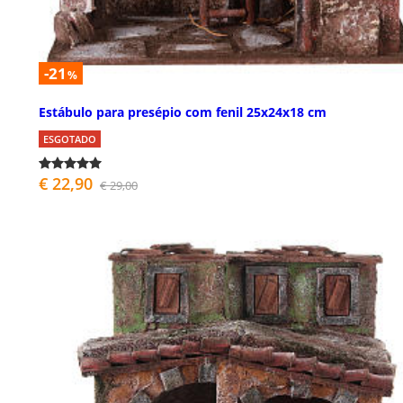
-21
%
Estábulo para presépio com fenil 25x24x18 cm
ESGOTADO
€ 22,90
€ 29,00