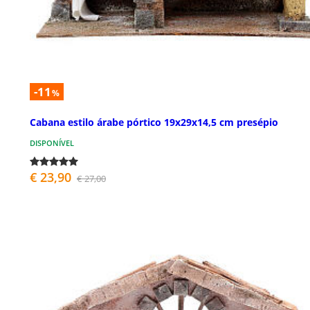
-11
%
Cabana estilo árabe pórtico 19x29x14,5 cm presépio
DISPONÍVEL
€ 23,90
€ 27,00