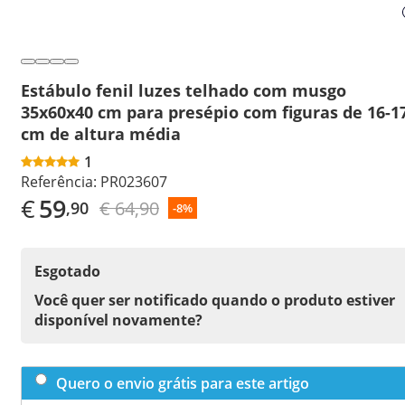
Estábulo fenil luzes telhado com musgo
35x60x40 cm para presépio com figuras de 16-1
cm de altura média
1
Referência:
PR023607
€
59
€ 64,90
,90
-8%
Esgotado
Você quer ser notificado quando o produto estiver
disponível novamente?
Quero o envio grátis para este artigo