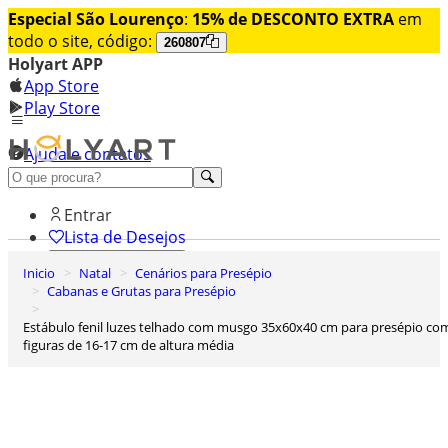
Especial São Lourenço
:
15% de DESCONTO EXTRA
em
todo o site, código:
260807
Holyart APP
App Store
Play Store
Ajuda e contatos
Conheça premium
Entrar
Lista de Desejos
Inicio
Natal
Cenários para Presépio
0
Cabanas e Grutas para Presépio
Carrinho de Compras
Estábulo fenil luzes telhado com musgo 35x60x40 cm para presépio com
figuras de 16-17 cm de altura média