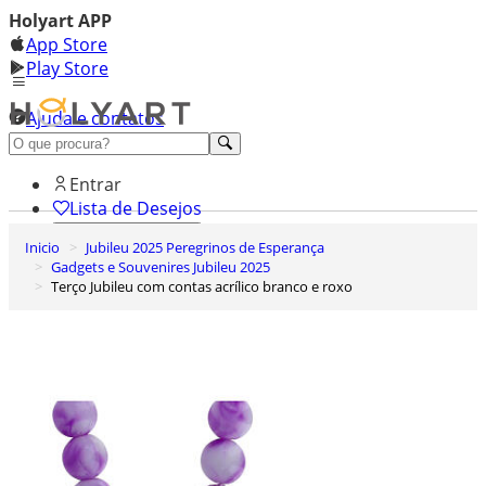
Holyart APP
App Store
Play Store
Ajuda e contatos
Conheça premium
Entrar
Lista de Desejos
Inicio
Jubileu 2025 Peregrinos de Esperança
0
Gadgets e Souvenires Jubileu 2025
Carrinho de Compras
Terço Jubileu com contas acrílico branco e roxo