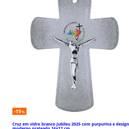
-15
%
Cruz em vidro branco Jubileu 2025 com purpurina e design
moderno prateado 16x12 cm