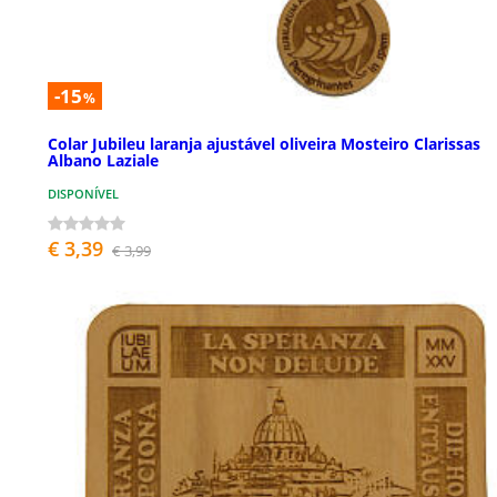
-15
%
Colar Jubileu laranja ajustável oliveira Mosteiro Clarissas
Albano Laziale
DISPONÍVEL
€ 3,39
€ 3,99