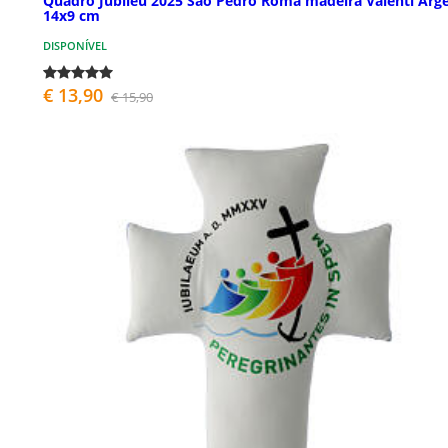
Quadro Jubileu 2025 São Pedro Roma madeira Valenti Arge
14x9 cm
DISPONÍVEL
€ 13,90
€ 15,90