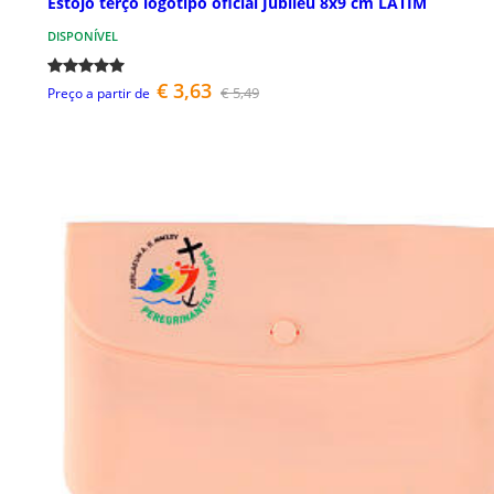
Estojo terço logótipo oficial Jubileu 8x9 cm LATIM
DISPONÍVEL
€ 3,63
€ 5,49
Preço a partir de