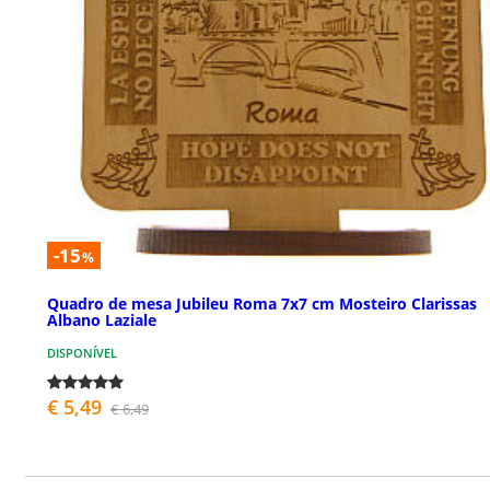
-15
%
Quadro de mesa Jubileu Roma 7x7 cm Mosteiro Clarissas
Albano Laziale
DISPONÍVEL
€ 5,49
€ 6,49