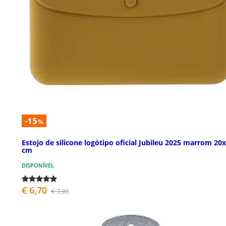
-15
%
Estojo de silicone logótipo oficial Jubileu 2025 marrom 20
cm
DISPONÍVEL
€ 6,70
€ 7,90