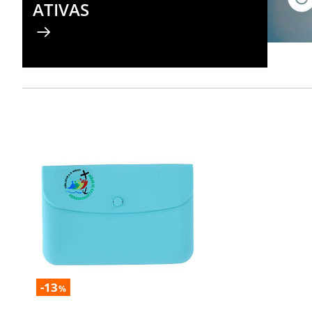
ATIVAS
-13
%