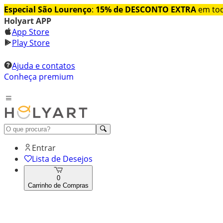
Especial São Lourenço
:
15% de DESCONTO EXTRA
em tod
Holyart APP
App Store
Play Store
Ajuda e contatos
Conheça premium
Entrar
Lista de Desejos
0
Carrinho de Compras