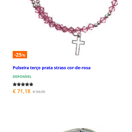
-25
%
Pulseira terço prata strass cor-de-rosa
DISPONÍVEL
€ 71,18
€ 94,90