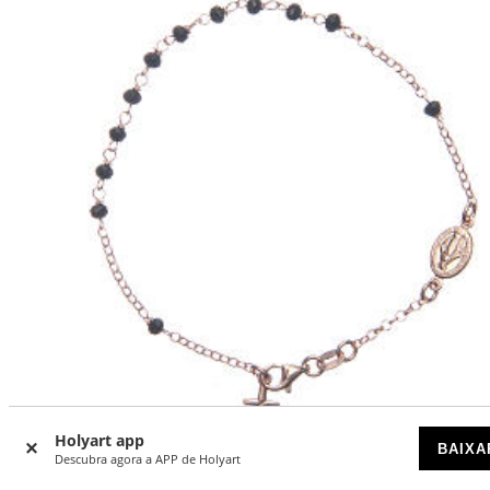
Holyart app
BAIXA
Descubra agora a APP de Holyart