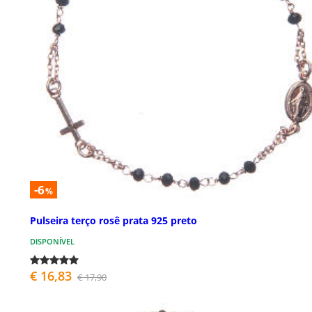
-6
%
Pulseira terço rosê prata 925 preto
DISPONÍVEL
€ 16,83
€ 17,90