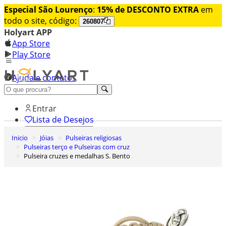
Especial São Lourenço
:
15% de DESCONTO EXTRA
em
todo o site, código:
260807
Holyart APP
App Store
Play Store
Ajuda e contatos
Conheça premium
Entrar
Lista de Desejos
Inicio
Jóias
Pulseiras religiosas
0
Pulseiras terço e Pulseiras com cruz
Carrinho de Compras
Pulseira cruzes e medalhas S. Bento