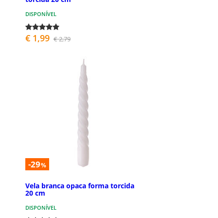
DISPONÍVEL
€ 1,99
€ 2,79
-29
%
Vela branca opaca forma torcida
20 cm
DISPONÍVEL