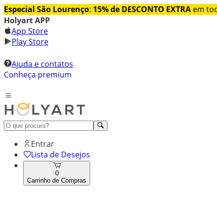
Especial São Lourenço
:
15% de DESCONTO EXTRA
em tod
Holyart APP
App Store
Play Store
Ajuda e contatos
Conheça premium
Entrar
Lista de Desejos
0
Carrinho de Compras