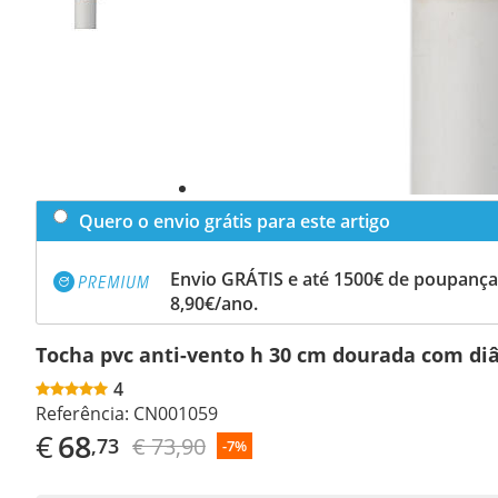
Quero o envio grátis para este artigo
Envio GRÁTIS e até 1500€ de poupança
8,90€/ano.
Tocha pvc anti-vento h 30 cm dourada com di
4
Referência:
CN001059
€
68
€ 73,90
,73
-7%