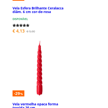
Vela Esfera Brilhante Ceralacca
diâm. 6 cm cor-de-rosa
DISPONÍVEL
€ 4,13
€ 5,90
-29
%
Vela vermelha opaca forma
torcida 20 cm