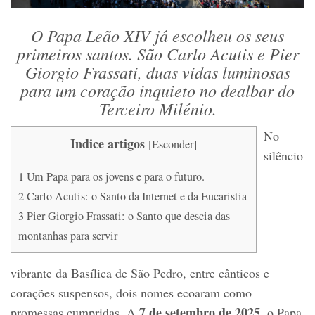
O Papa Leão XIV já escolheu os seus
primeiros santos. São Carlo Acutis e Pier
Giorgio Frassati, duas vidas luminosas
para um coração inquieto no dealbar do
Terceiro Milénio.
No
Indice artigos
[
Esconder
]
silêncio
1
Um Papa para os jovens e para o futuro.
2
Carlo Acutis: o Santo da Internet e da Eucaristia
3
Pier Giorgio Frassati: o Santo que descia das
montanhas para servir
vibrante da Basílica de São Pedro, entre cânticos e
corações suspensos, dois nomes ecoaram como
7 de setembro de 2025
promessas cumpridas. A
, o Papa