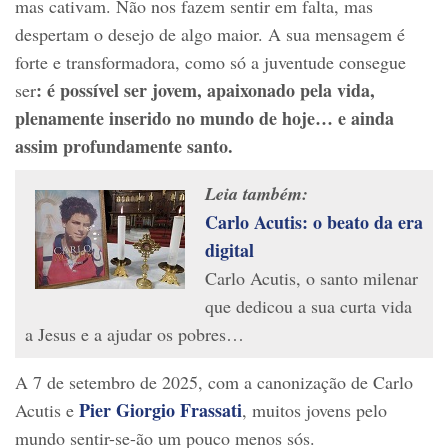
mas cativam. Não nos fazem sentir em falta, mas
despertam o desejo de algo maior. A sua mensagem é
forte e transformadora, como só a juventude consegue
: é possível ser jovem, apaixonado pela vida,
ser
plenamente inserido no mundo de hoje… e ainda
assim profundamente santo.
Leia também:
Carlo Acutis: o beato da era
digital
Carlo Acutis, o santo milenar
que dedicou a sua curta vida
a Jesus e a ajudar os pobres…
A 7 de setembro de 2025, com a canonização de Carlo
Pier Giorgio Frassati
Acutis e
, muitos jovens pelo
mundo sentir-se-ão um pouco menos sós.