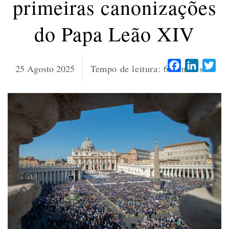
primeiras canonizações
do Papa Leão XIV
Facebook
LinkedI
Twi
25 Agosto 2025
Tempo de leitura:
6
minutos