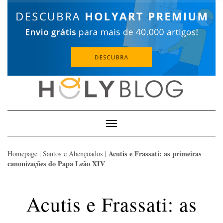
Skip
to
content
Toggle
Navigation
Acutis e Frassati: as primeiras
Homepage
|
Santos e Abençoados
|
canonizações do Papa Leão XIV
Acutis e Frassati: as