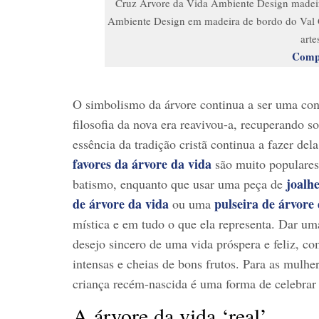
Cruz Árvore da Vida Ambiente Design madeir
Ambiente Design em madeira de bordo do Val 
arte
Comp
O simbolismo da árvore continua a ser uma cons
filosofia da nova era reavivou-a, recuperando s
essência da tradição cristã continua a fazer d
favores da árvore da vida
são muito populares
joalh
batismo, enquanto que usar uma peça de
de árvore da vida
pulseira de árvore
ou uma
mística e em tudo o que ela representa. Dar um
desejo sincero de uma vida próspera e feliz, co
intensas e cheias de bons frutos. Para as mulh
criança recém-nascida é uma forma de celebrar 
A árvore da vida ‘real’.