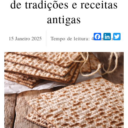
de tradições e receitas
antigas
Facebook
LinkedI
Twi
15 Janeiro 2025
Tempo de leitura:
4
minutos