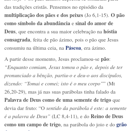
das tradições cristãs. Pensemos no episódio da
multiplicação dos pães e dos peixes
O pão
(Jo 6,1-15).
como símbolo da abundância
sinal do amor de
e
Deus
hóstia
, que encontra a sua maior celebração na
consagrada
, feita de pão ázimo, pois o pão que Jesus
Páscoa
consumiu na última ceia, na
, era ázimo.
pão
A partir desse momento, Jesus proclamou-se
:
“Enquanto comiam, Jesus tomou o pão e, depois de ter
pronunciado a bênção, partiu-o e deu-o aos discípulos,
dizendo: “Tomai e comei; isto é o meu corpo”
” (Mt
26,20-29), mas já nas suas parábolas tinha falado da
Palavra de Deus como de uma semente de trigo
que
devia dar fruto: “O
sentido da parábola é este: a semente
Reino de Deus
é a palavra de Deus”
(LC 8,4-11), e do
como um campo de trigo
grão
, na parábola do joio e do