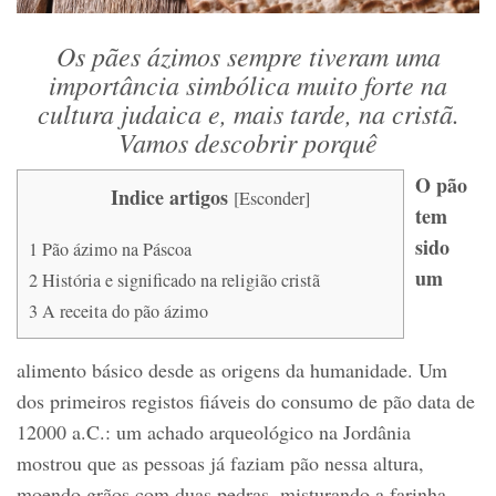
Os pães ázimos sempre tiveram uma
importância simbólica muito forte na
cultura judaica e, mais tarde, na cristã.
Vamos descobrir porquê
O pão
Indice artigos
[
Esconder
]
tem
sido
1
Pão ázimo na Páscoa
um
2
História e significado na religião cristã
3
A receita do pão ázimo
alimento básico desde as origens da humanidade. Um
dos primeiros registos fiáveis do consumo de pão data de
12000 a.C.: um achado arqueológico na Jordânia
mostrou que as pessoas já faziam pão nessa altura,
moendo grãos com duas pedras, misturando a farinha