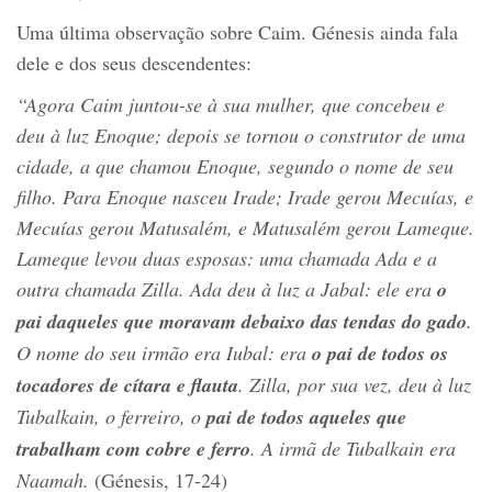
Uma última observação sobre Caim. Génesis ainda fala
dele e dos seus descendentes:
“Agora Caim juntou-se à sua mulher, que concebeu e
deu à luz Enoque; depois se tornou o construtor de uma
cidade, a que chamou Enoque, segundo o nome de seu
filho. Para Enoque nasceu Irade; Irade gerou Mecuías, e
Mecuías gerou Matusalém, e Matusalém gerou Lameque.
Lameque levou duas esposas: uma chamada Ada e a
outra chamada Zilla. Ada deu à luz a Jabal: ele era
o
pai daqueles que moravam debaixo das tendas do gado
.
O nome do seu irmão era Iubal: era
o pai de todos os
tocadores de cítara e flauta
. Zilla, por sua vez, deu à luz
Tubalkain, o ferreiro, o
pai de todos aqueles que
trabalham com cobre e ferro
. A irmã de Tubalkain era
Naamah.
(Génesis, 17-24)