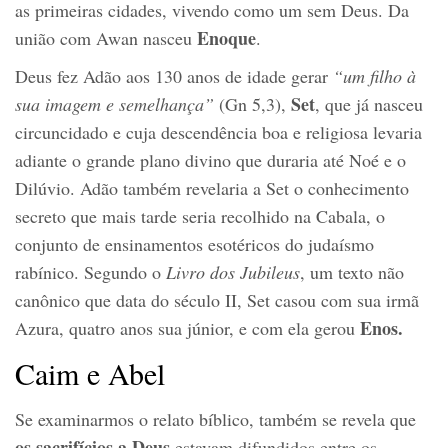
as primeiras cidades, vivendo como um sem Deus. Da
Enoque
união com Awan nasceu
.
Deus fez Adão aos 130 anos de idade gerar
“um filho à
Set
sua imagem e semelhança”
(Gn 5,3),
, que já nasceu
circuncidado e cuja descendência boa e religiosa levaria
adiante o grande plano divino que duraria até Noé e o
Dilúvio. Adão também revelaria a Set o conhecimento
secreto que mais tarde seria recolhido na Cabala, o
conjunto de ensinamentos esotéricos do judaísmo
rabínico. Segundo o
Livro dos Jubileus
, um texto não
canônico que data do século II, Set casou com sua irmã
Enos.
Azura, quatro anos sua júnior, e com ela gerou
Caim e Abel
Se examinarmos o relato bíblico, também se revela que
os sacrifícios a Deus
estavam difundidos entre os