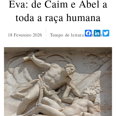
Eva: de Caim e Abel a
toda a raça humana
Facebook
LinkedI
Twi
18 Fevereiro 2026
Tempo de leitura:
4
minutos