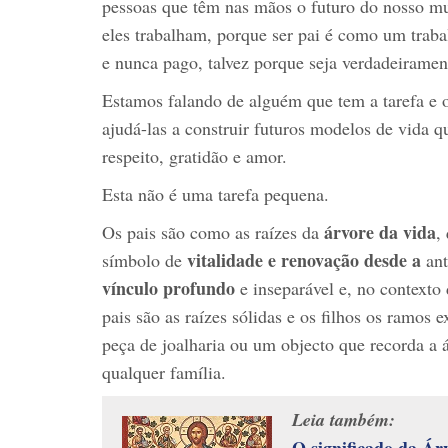
pessoas que têm nas mãos o futuro do nosso mu
eles trabalham, porque ser pai é como um traba
e nunca pago, talvez porque seja verdadeiramen
Estamos falando de alguém que tem a tarefa e o 
ajudá-las a construir futuros modelos de vida q
respeito, gratidão e amor.
Esta não é uma tarefa pequena.
árvore da vida
Os pais são como as raízes da
,
vitalidade e renovação desde a
símbolo de
an
vínculo profundo
e inseparável e, no context
pais são as raízes sólidas e os filhos os ramos 
peça de joalharia ou um objecto que recorda a á
qualquer família.
Leia também:
O significado da Ár