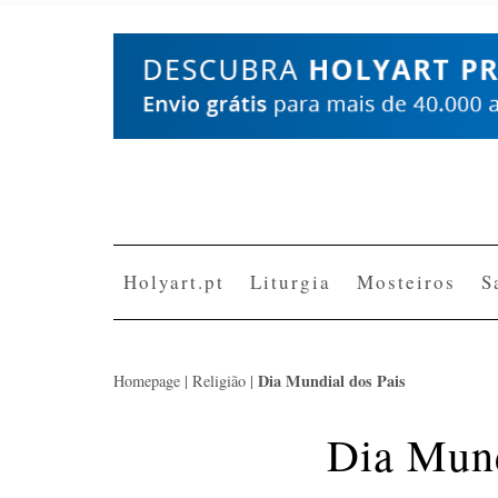
Skip
to
content
Holyart.pt
Liturgia
Mosteiros
S
Dia Mundial dos Pais
Homepage
|
Religião
|
Dia Mund