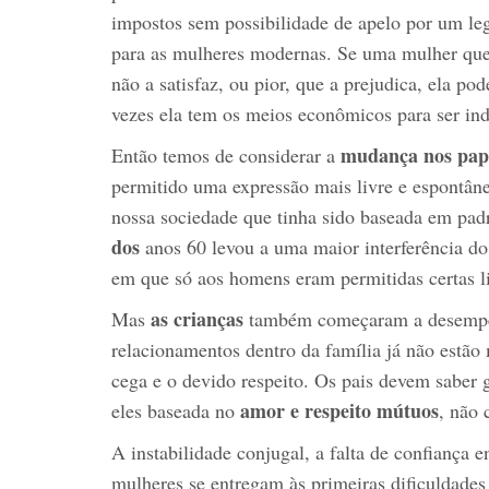
impostos sem possibilidade de apelo por um leg
para as mulheres modernas. Se uma mulher quer
não a satisfaz, ou pior, que a prejudica, ela p
vezes ela tem os meios econômicos para ser in
mudança nos papé
Então temos de considerar a
permitido uma expressão mais livre e espontâne
nossa sociedade que tinha sido baseada em padr
dos
anos 60 levou a uma maior interferência do
em que só aos homens eram permitidas certas l
as crianças
Mas
também começaram a desempen
relacionamentos dentro da família já não estão
cega e o devido respeito. Os pais devem saber 
amor e respeito mútuos
eles baseada no
, não 
A instabilidade conjugal, a falta de confiança 
mulheres se entregam às primeiras dificuldades