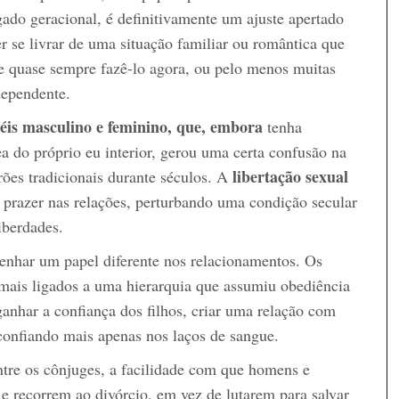
ado geracional, é definitivamente um ajuste apertado
 se livrar de uma situação familiar ou romântica que
ode quase sempre fazê-lo agora, ou pelo menos muitas
dependente.
is masculino e feminino, que, embora
tenha
a do próprio eu interior, gerou uma certa confusão na
libertação sexual
ões tradicionais durante séculos. A
 prazer nas relações, perturbando uma condição secular
iberdades.
har um papel diferente nos relacionamentos. Os
 mais ligados a uma hierarquia que assumiu obediência
ganhar a confiança dos filhos, criar uma relação com
confiando mais apenas nos laços de sangue.
entre os cônjuges, a facilidade com que homens e
 e recorrem ao divórcio, em vez de lutarem para salvar