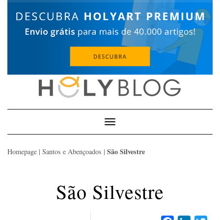
Skip
to
content
Toggle
Navigation
São Silvestre
Homepage
|
Santos e Abençoados
|
São Silvestre