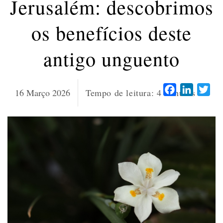
Jerusalém: descobrimos
os benefícios deste
antigo unguento
Facebook
LinkedI
Twi
16 Março 2026
Tempo de leitura:
4
minutos