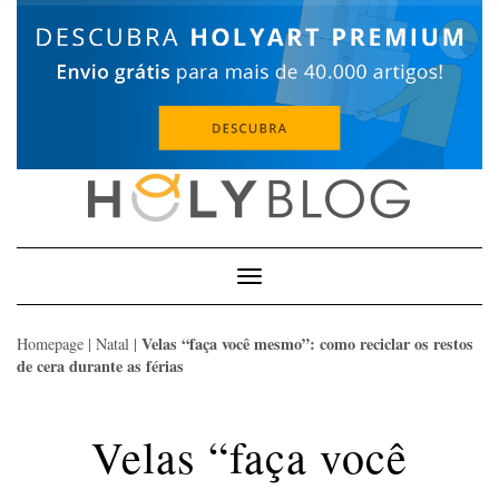
Skip
to
content
Toggle
Navigation
Velas “faça você mesmo”: como reciclar os restos
Homepage
|
Natal
|
de cera durante as férias
Velas “faça você