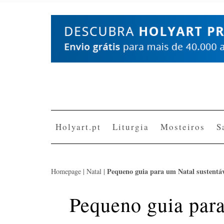
Skip
to
content
Holyart.pt
Liturgia
Mosteiros
S
Pequeno guia para um Natal sustentáv
Homepage
|
Natal
|
Pequeno guia para