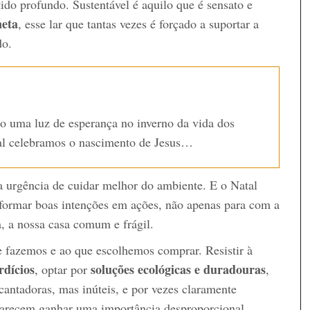
ido profundo. Sustentável é aquilo que é sensato e
neta
, esse lar que tantas vezes é forçado a suportar a
do.
o uma luz de esperança no inverno da vida dos
al celebramos o nascimento de Jesus…
 urgência de cuidar melhor do ambiente. E o Natal
sformar boas intenções em ações, não apenas para com a
, a nossa casa comum e frágil.
e fazemos e ao que escolhemos comprar. Resistir à
rdícios
soluções ecológicas e duradouras
, optar por
,
antadoras, mas inúteis, e por vezes claramente
s parecem ganhar uma importância desproporcional.