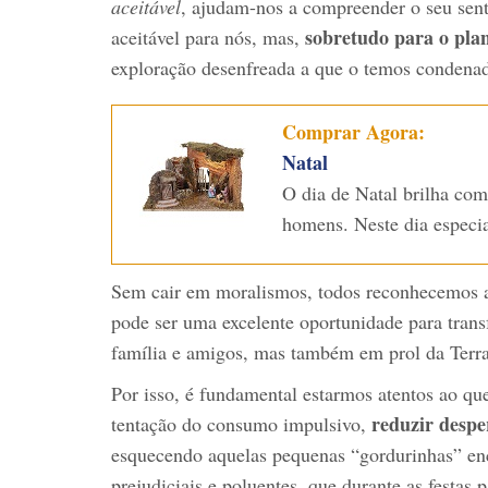
aceitável
, ajudam-nos a compreender o seu sent
sobretudo para o pla
aceitável para nós, mas,
exploração desenfreada a que o temos condena
Comprar Agora:
Natal
O dia de Natal brilha com
homens. Neste dia especi
Sem cair em moralismos, todos reconhecemos a
pode ser uma excelente oportunidade para tran
família e amigos, mas também em prol da Terra
Por isso, é fundamental estarmos atentos ao qu
reduzir despe
tentação do consumo impulsivo,
esquecendo aquelas pequenas “gordurinhas” enc
prejudiciais e poluentes, que durante as festa