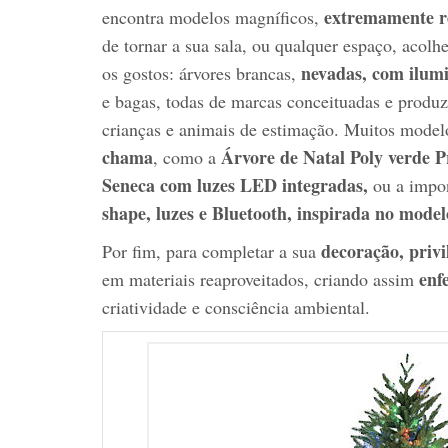
extremamente re
encontra modelos magníficos,
de tornar a sua sala, ou qualquer espaço, acolh
nevadas, com ilum
os gostos: árvores brancas,
e bagas, todas de marcas conceituadas e produ
crianças e animais de estimação. Muitos mode
chama
Árvore de Natal Poly verde P
, como a
Seneca com luzes LED integradas,
ou a impo
shape, luzes e Bluetooth, inspirada no mode
decoração, privi
Por fim, para completar a sua
enfe
em materiais reaproveitados, criando assim
criatividade e consciência ambiental.