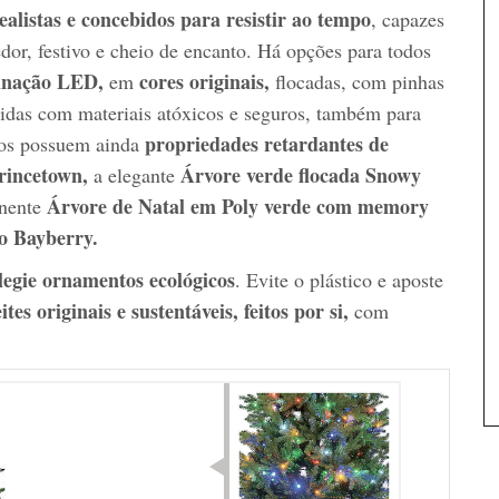
alistas e concebidos para resistir ao tempo
, capazes
edor, festivo e cheio de encanto. Há opções para todos
inação LED,
cores originais,
em
flocadas, com pinhas
zidas com materiais atóxicos e seguros, também para
propriedades retardantes de
los possuem ainda
rincetown,
Árvore verde flocada Snowy
a elegante
Árvore de Natal em Poly verde com memory
nente
lo Bayberry.
legie ornamentos ecológicos
. Evite o plástico e aposte
ites originais e sustentáveis, feitos por si,
com