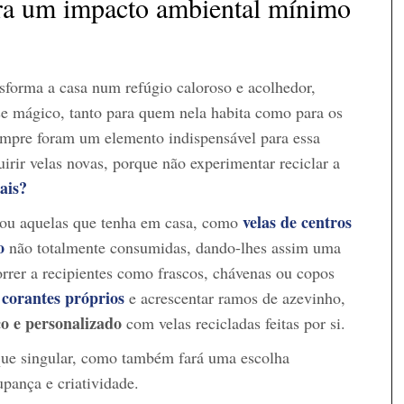
ra um impacto ambiental mínimo
ansforma a casa num refúgio caloroso e acolhedor,
se mágico, tanto para quem nela habita como para os
mpre foram um elemento indispensável para essa
irir velas novas, porque não experimentar reciclar a
nais?
velas de centros
r ou aquelas que tenha em casa, como
o
não totalmente consumidas, dando-lhes assim uma
orrer a recipientes como frascos, chávenas ou copos
corantes próprios
m
e acrescentar ramos de azevinho,
o e personalizado
com velas recicladas feitas por si.
que singular, como também fará uma escolha
upança e criatividade.