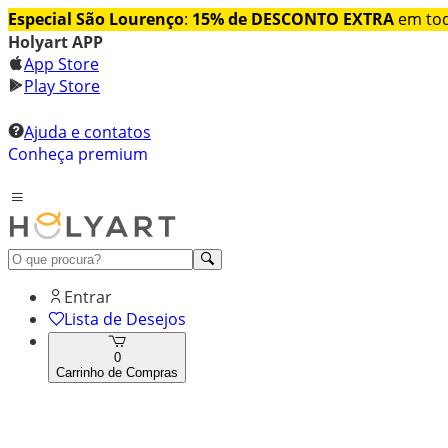
Especial São Lourenço
:
15% de DESCONTO EXTRA
em tod
Holyart APP
App Store
Play Store
Ajuda e contatos
Conheça premium
Entrar
Lista de Desejos
0
Carrinho de Compras