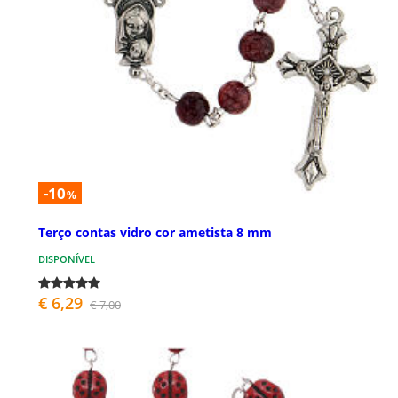
-10
%
Terço contas vidro cor ametista 8 mm
DISPONÍVEL
€ 6,29
€ 7,00