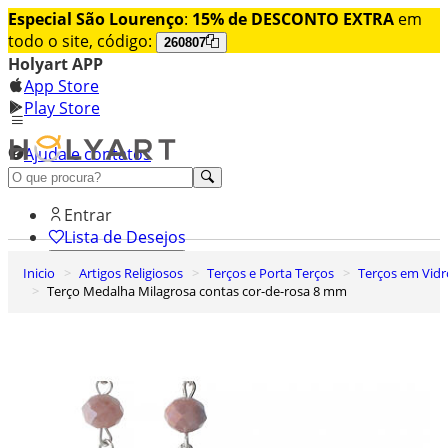
Especial São Lourenço
:
15% de DESCONTO EXTRA
em
todo o site, código:
260807
Holyart APP
App Store
Play Store
Ajuda e contatos
Conheça premium
Entrar
Lista de Desejos
Inicio
Artigos Religiosos
Terços e Porta Terços
Terços em Vid
0
Terço Medalha Milagrosa contas cor-de-rosa 8 mm
Carrinho de Compras