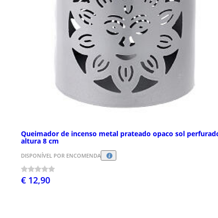
Queimador de incenso metal prateado opaco sol perfurad
altura 8 cm
DISPONÍVEL POR ENCOMENDA
€ 12,90