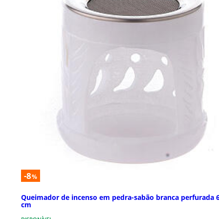
-8
%
Queimador de incenso em pedra-sabão branca perfurada 6
cm