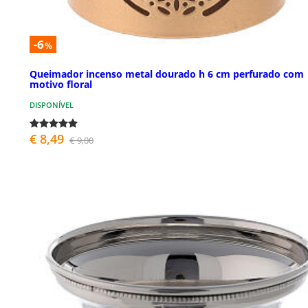
-6
%
Queimador incenso metal dourado h 6 cm perfurado com
motivo floral
DISPONÍVEL
€ 8,49
€ 9,00