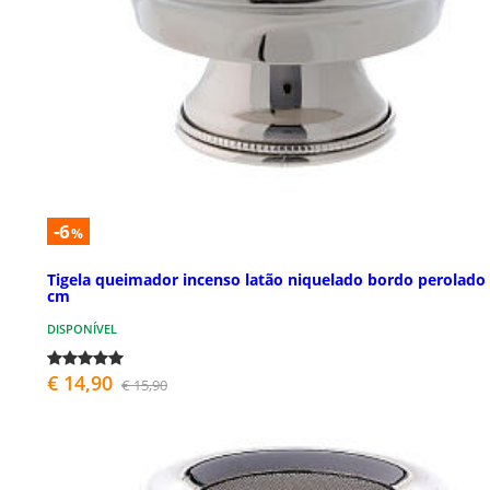
-6
%
Tigela queimador incenso latão niquelado bordo perolado
cm
DISPONÍVEL
€ 14,90
€ 15,90