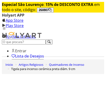
Especial São Lourenço
:
15% de DESCONTO EXTRA
em
todo o site, código:
260807
Holyart APP
App Store
Play Store
Ajuda e contatos
Conheça premium
Entrar
Lista de Desejos
Inicio
Artigos Religiosos
Queimadores de Incenso
0
Tigela para incenso cerâmica preta diâm. 9 cm
Carrinho de Compras