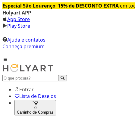
Especial São Lourenço
:
15% de DESCONTO EXTRA
em tod
Holyart APP
App Store
Play Store
Ajuda e contatos
Conheça premium
Entrar
Lista de Desejos
0
Carrinho de Compras