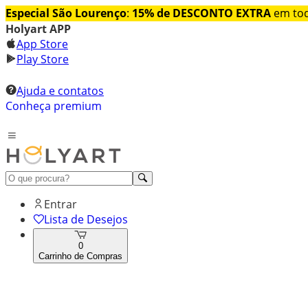
Especial São Lourenço
:
15% de DESCONTO EXTRA
em tod
Holyart APP
App Store
Play Store
Ajuda e contatos
Conheça premium
Entrar
Lista de Desejos
0
Carrinho de Compras