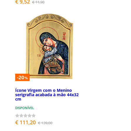
€ 9,52
€ 11,90
-20
%
Ícone Virgem com o Menino
serigrafia acabada à mão 44x32
cm
DISPONÍVEL
€ 111,20
€ 139,00