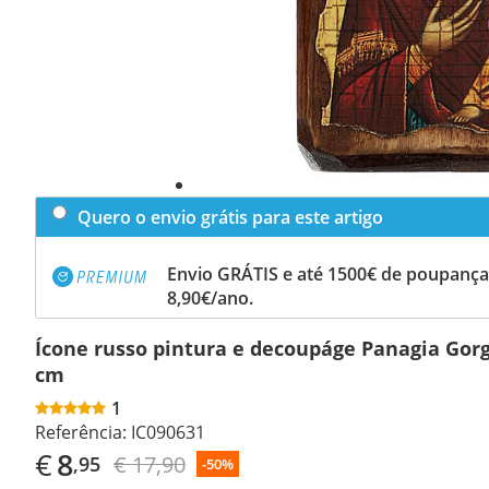
Quero o envio grátis para este artigo
Envio GRÁTIS e até 1500€ de poupança
8,90€/ano.
Ícone russo pintura e decoupáge Panagia Gor
cm
1
Referência:
IC090631
€
8
€ 17,90
,95
-50%