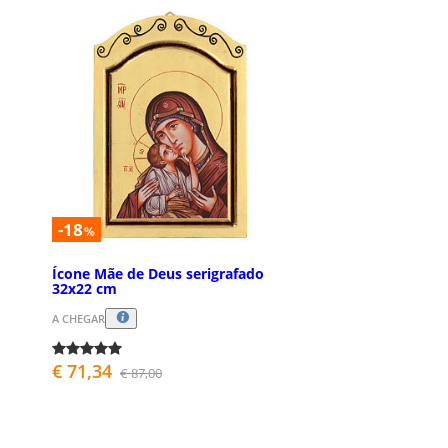
-18
%
Ícone Mãe de Deus serigrafado
32x22 cm
A CHEGAR
€ 71,34
€ 87,00