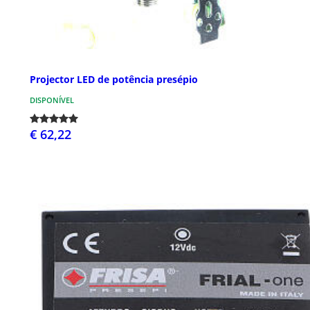
Projector LED de potência presépio
DISPONÍVEL
€ 62,22