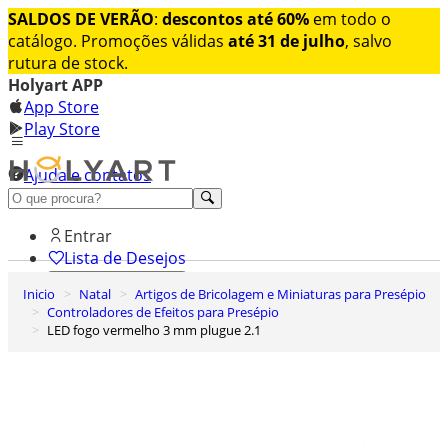
SALDOS DE VERÃO
:
descontos até 60%
em todo o
catálogo. Promoções válidas
até 31 de julho
, salvo
rutura de stock.
Holyart APP
App Store
Play Store
Ajuda e contatos
Conheça premium
Entrar
Lista de Desejos
Inicio
Natal
Artigos de Bricolagem e Miniaturas para Presépio
0
Controladores de Efeitos para Presépio
Carrinho de Compras
LED fogo vermelho 3 mm plugue 2.1