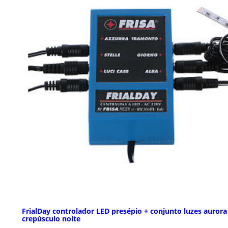
FrialDay controlador LED presépio + conjunto luzes aurora
crepúsculo noite