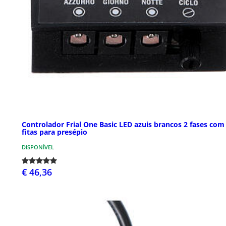
Controlador Frial One Basic LED azuis brancos 2 fases com
fitas para presépio
DISPONÍVEL
€ 46,36