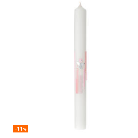
-11
%