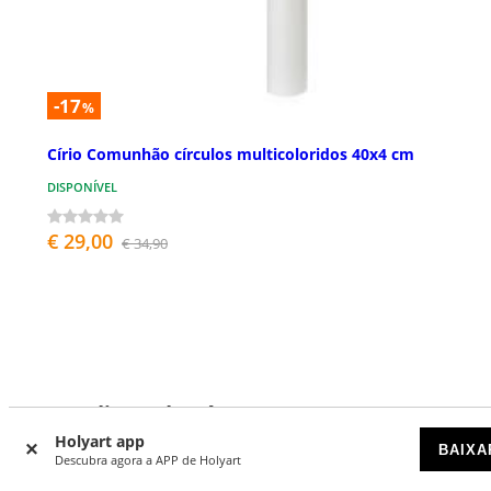
-17
%
Círio Comunhão círculos multicoloridos 40x4 cm
DISPONÍVEL
€ 29,00
€ 34,90
O que dizem de nós
Holyart app
BAIXA
Descubra agora a APP de Holyart