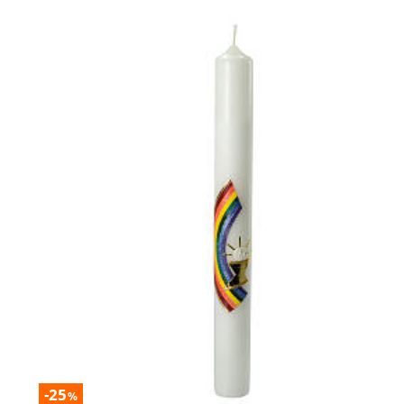
-25
%