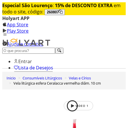
Especial São Lourenço
:
15% de DESCONTO EXTRA
em
todo o site, código:
260807
Holyart APP
App Store
Play Store
Ajuda e contatos
Conheça premium
Entrar
Lista de Desejos
Inicio
Consumíveis LItúrgicos
Velas e Círios
0
Vela litúrgica esfera Ceralacca vermelha diâm. 10 cm
Carrinho de Compras
VIDEO
1