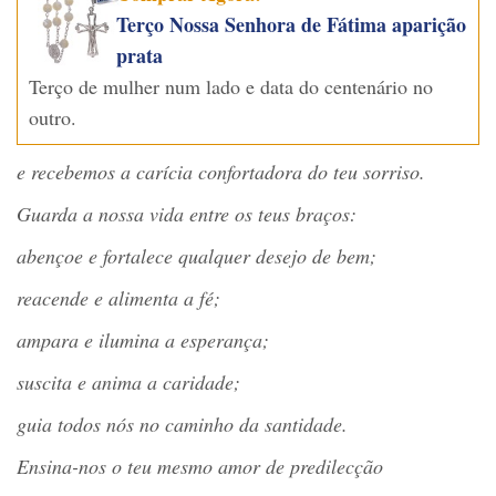
Terço Nossa Senhora de Fátima aparição
prata
Terço de mulher num lado e data do centenário no
outro.
e recebemos a carícia confortadora do teu sorriso.
Guarda a nossa vida entre os teus braç
os:
aben
çoe e fortalece qualquer desejo de bem;
reacende e alimenta a f
é
;
ampara e ilumina a esperan
ça;
suscita e anima a caridade;
guia todos n
ó
s no caminho da santidade.
Ensina-nos o teu mesmo amor de predilecçã
o