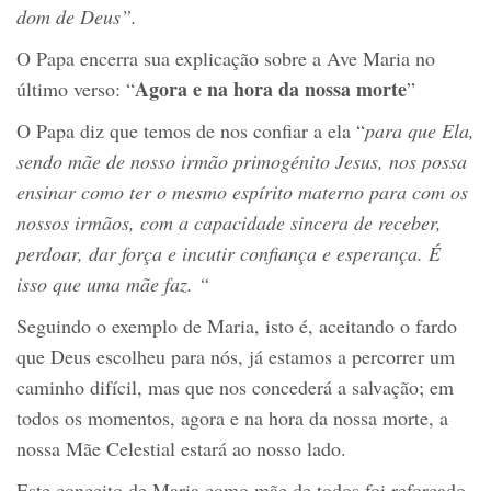
dom de Deus”.
O Papa encerra sua explicação sobre a Ave Maria no
Agora e na hora da nossa morte
último verso: “
”
O Papa diz que temos de nos confiar a ela “
para que Ela,
sendo mãe de nosso irmão primog
é
nito Jesus,
nos
possa
ensinar como ter o mesmo espírito materno para com
os
nossos irmãos, com a capacidade sincera de receber,
perdoar, dar força e incutir confiança e esperança. É
isso que uma mãe faz. “
Seguindo o exemplo de Maria, isto é, aceitando o fardo
que Deus escolheu para nós, já estamos a percorrer um
caminho difícil, mas que nos concederá a salvação; em
todos os momentos, agora e na hora da nossa morte, a
nossa Mãe Celestial estará ao nosso lado.
Este conceito de Maria como mãe de todos foi reforçado