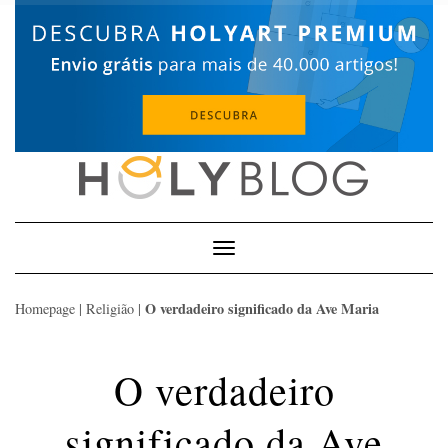
Skip
to
content
Toggle
Navigation
O verdadeiro significado da Ave Maria
Homepage
|
Religião
|
O verdadeiro
significado da Ave