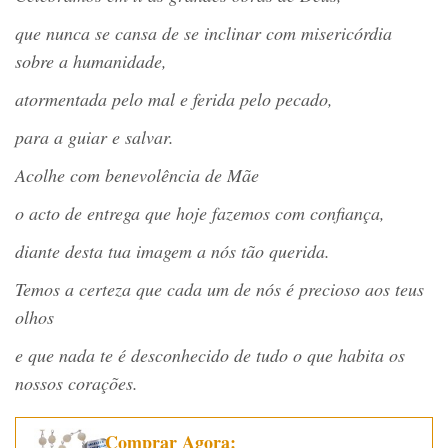
que nunca se cansa de se inclinar com miseric
ó
rdia
sobre a humanidade,
atormentada pelo mal e ferida pelo pecado,
para a guiar e salvar.
Acolhe com benevol
ê
ncia de Mãe
o acto de entrega que hoje fazemos com confiança,
diante desta tua imagem a n
ó
s t
ão querida.
Temos a certeza que cada um de n
ó
s
é
precioso aos teus
olhos
e que nada te
é
desconhecido de tudo o que habita os
nossos corações.
Comprar Agora: