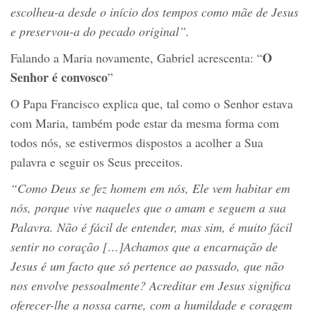
escolheu
-a
desde o início dos tempos como mãe de Jesus
e preservou-a do pecado original”.
O
Falando a Maria novamente, Gabriel acrescenta: “
Senhor é
convosco
”
O Papa Francisco explica que, tal como o Senhor estava
com Maria, também pode estar da mesma forma com
todos nós, se estivermos dispostos a acolher a Sua
palavra e seguir os Seus preceitos.
“
C
omo
Deus se
fez
homem em nós, Ele vem habitar em
nós, porque vive naqueles que o amam e seguem a sua
Palavra. Não é fácil de entender, mas sim, é muito fácil
sentir no coração […]Achamos que a encarnação de
Jesus é um fa
c
to que só pertence ao passado, que não
nos envolve pessoalmente
?
Acreditar em Jesus significa
oferecer-lhe
a
nossa carne, com a humildade e coragem