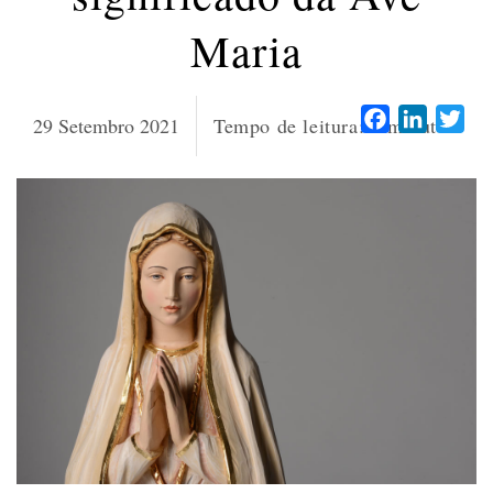
Maria
Facebook
LinkedI
Twi
29 Setembro 2021
Tempo de leitura:
8
minutos