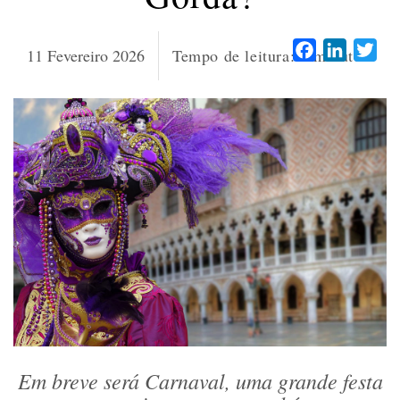
Facebook
LinkedI
Twi
11 Fevereiro 2026
Tempo de leitura:
7
minutos
Em breve será Carnaval, uma grande festa