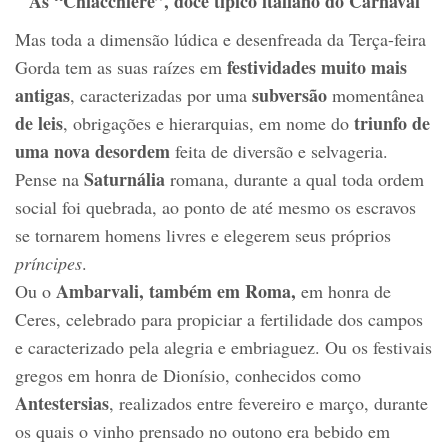
As “Chiacchiere”, doce típico italiano do Carnaval
Mas toda a dimensão lúdica e desenfreada da Terça-feira
festividades muito mais
Gorda tem as suas raízes em
antigas
subversão
, caracterizadas por uma
momentânea
de leis
triunfo de
, obrigações e hierarquias, em nome do
uma nova desordem
feita de diversão e selvageria.
Saturnália
Pense na
romana, durante a qual toda ordem
social foi quebrada, ao ponto de até mesmo os escravos
se tornarem homens livres e elegerem seus próprios
príncipes
.
Ambarvali, também em Roma,
Ou o
em honra de
Ceres, celebrado para propiciar a fertilidade dos campos
e caracterizado pela alegria e embriaguez. Ou os festivais
gregos em honra de Dionísio, conhecidos como
Antestersias
, realizados entre fevereiro e março, durante
os quais o vinho prensado no outono era bebido em