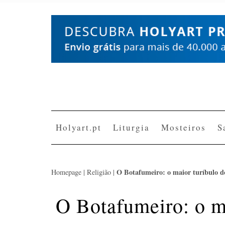
Skip
to
content
Holyart.pt
Liturgia
Mosteiros
S
O Botafumeiro: o maior turíbulo 
Homepage
|
Religião
|
O Botafumeiro: o m