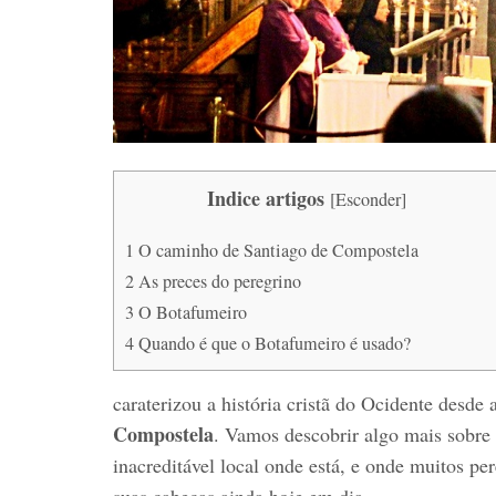
Indice artigos
[
Esconder
]
1
O caminho de Santiago de Compostela
2
As preces do peregrino
3
O Botafumeiro
4
Quando é que o Botafumeiro é usado?
caraterizou a história cristã do Ocidente desde
Compostela
. Vamos descobrir algo mais sobre e
inacreditável local onde está, e onde muitos p
suas cabeças ainda hoje em dia.