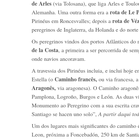
de Arles
(via Tolosana), que liga Arles e Toul
rota de Le 
Alemanha. Uma outra forma era a
rota de Vé
Pirinéus em Roncesvalles; depois a
peregrinos de Inglaterra, da Holanda e do nort
Os peregrinos vindos dos portos Atlânticos do 
de la Costa
, a primeira a ser percorrida de se
onde navios ancoravam.
A travessia dos Pirinéus incluia, e inclui hoje
Caminho francês,
Estella (o
ou via francesa, 
Aragonês,
via aragonesa). O Caminho aragonês
Pamplona, Logroño, Burgos e León. As duas v
Monumento ao Peregrino com a sua escrita cra
Santiago se hacen uno solo”,
A partir daqui t
Um dos lugares mais significantes do caminho 
Leon, próxima a Foncebadón, 250 km de Santi