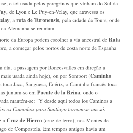
ouse, e foi usada pelos peregrinos que vinham do Sul da
Puy
, de Lyon e Le Puy-en-Velay, que atravessa os
zelay
rota de Turonensis
, a
, pela cidade de Tours, onde
e da Alemanha se reuniam.
Ruta
norte da Europa podem escolher a via ancestral de
mpre, a começar pelos portos de costa norte de Espanha
 em dia, a passagem por Roncesvalles em direção a
Caminho
a mais usada ainda hoje), ou por Somport (
 toca Jaca, Sangüesa, Enériz; o Caminho francês toca
Puente de la Reina
ias juntam-se em
, onde o
vada mantém-se: “Y desde aquí todos los Caminos a
odos os Caminhos para Santiago tornam-se um só.
Cruz de Hierro
é a
(cruz de ferro), nos Montes de
ago de Compostela. Em tempos antigos havia um