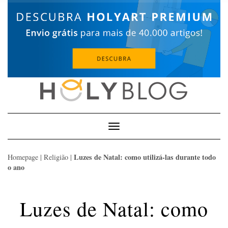
Skip
to
content
Toggle
Navigation
Luzes de Natal: como utilizá-las durante todo
Homepage
|
Religião
|
o ano
Luzes de Natal: como