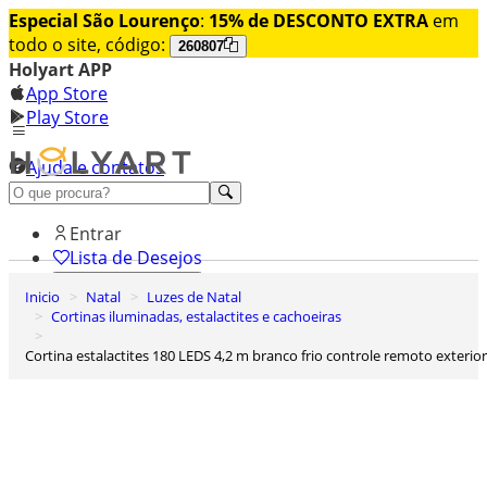
Especial São Lourenço
:
15% de DESCONTO EXTRA
em
todo o site, código:
260807
Holyart APP
App Store
Play Store
Ajuda e contatos
Conheça premium
Entrar
Lista de Desejos
Inicio
Natal
Luzes de Natal
0
Cortinas iluminadas, estalactites e cachoeiras
Carrinho de Compras
Cortina estalactites 180 LEDS 4,2 m branco frio controle remoto exterior