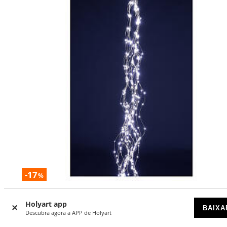
-17
%
Cachoeira luminosa 450 LEDs branco frio 2,5 m
Holyart app
interior/exterior
BAIXA
Descubra agora a APP de Holyart
ESGOTADO