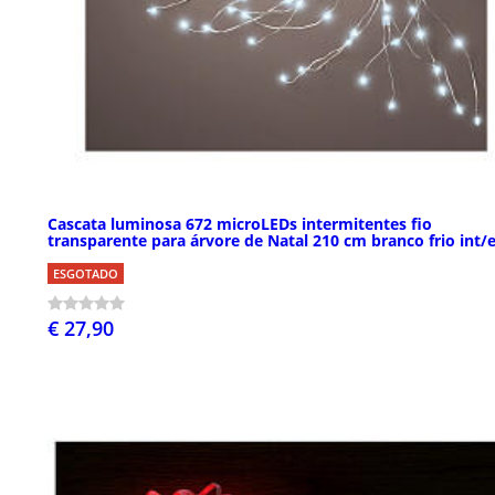
Cascata luminosa 672 microLEDs intermitentes fio
transparente para árvore de Natal 210 cm branco frio int/
ESGOTADO
€ 27,90