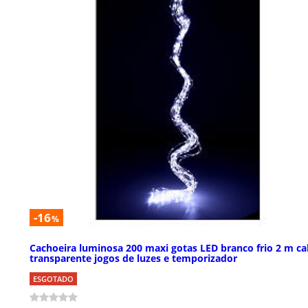
-16
%
Cachoeira luminosa 200 maxi gotas LED branco frio 2 m c
transparente jogos de luzes e temporizador
ESGOTADO