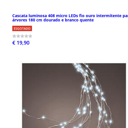
Cascata luminosa 408 micro LEDs fio ouro intermitente pa
árvores 180 cm dourado e branco quente
ESGOTADO
€ 19,90