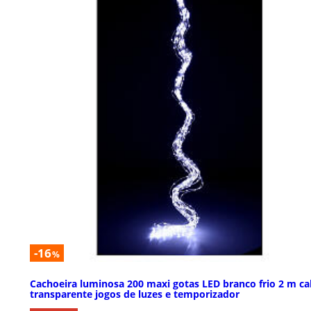
-16
%
Cachoeira luminosa 200 maxi gotas LED branco frio 2 m c
transparente jogos de luzes e temporizador