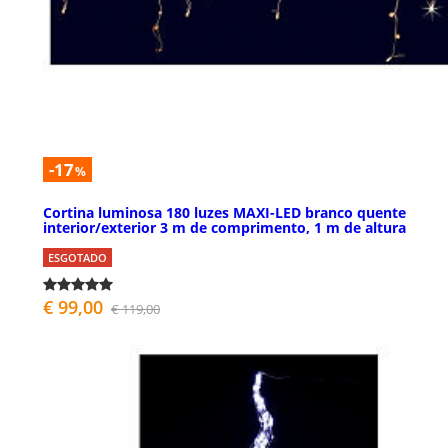
-17
%
Cortina luminosa 180 luzes MAXI-LED branco quente
interior/exterior 3 m de comprimento, 1 m de altura
ESGOTADO
€ 99,00
€ 119,00