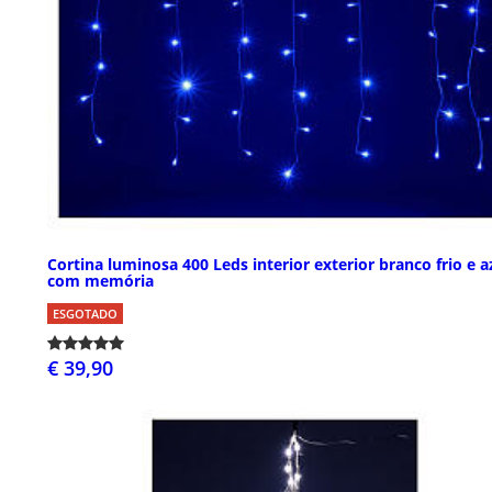
Cortina luminosa 400 Leds interior exterior branco frio e a
com memória
ESGOTADO
€ 39,90