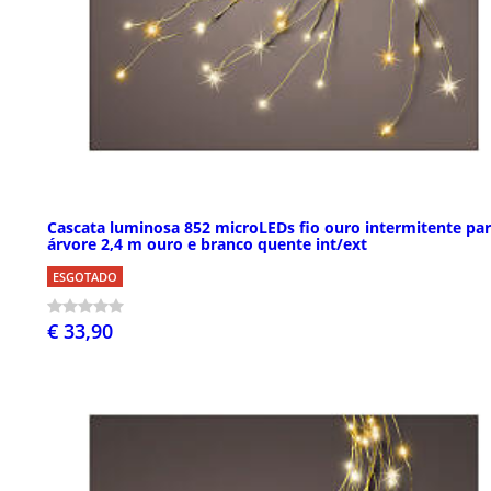
Cascata luminosa 852 microLEDs fio ouro intermitente pa
árvore 2,4 m ouro e branco quente int/ext
ESGOTADO
€ 33,90