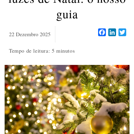
guia
Facebook
LinkedI
Twi
22 Dezembro 2025
Tempo de leitura:
5
minutos