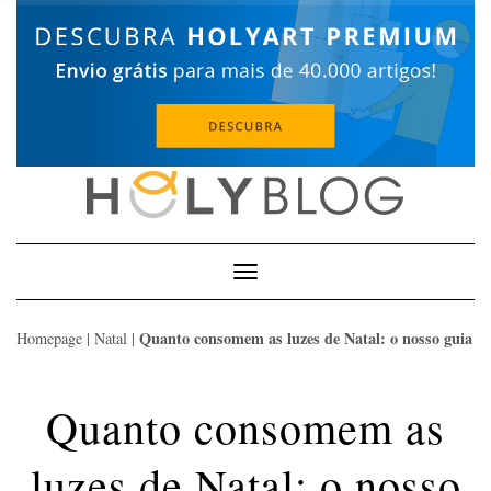
Skip
to
content
Toggle
Navigation
Quanto consomem as luzes de Natal: o nosso guia
Homepage
|
Natal
|
Quanto consomem as
luzes de Natal: o nosso