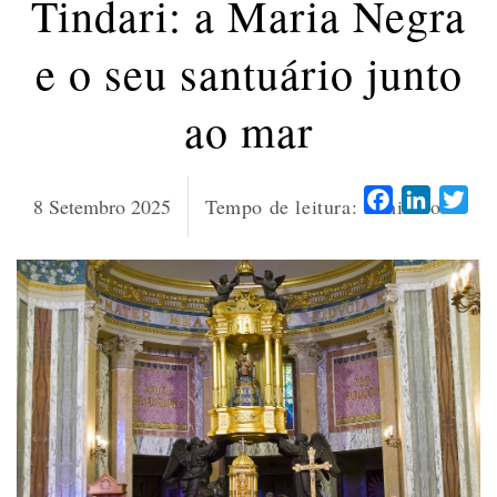
Tindari: a Maria Negra
e o seu santuário junto
ao mar
Facebook
LinkedI
Twi
8 Setembro 2025
Tempo de leitura:
5
minutos