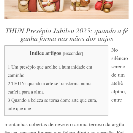
THUN Presépio Jubileu 2025: quando a fé
ganha forma nas mãos dos anjos
No
Indice artigos
[
Esconder
]
silêncio
sereno
1
Um presépio que acolhe a humanidade em
de um
caminho
ateliê
2
THUN: quando a arte se transforma numa
alpino,
carícia para a alma
entre
3
Quando a beleza se torna dom: arte que cura,
arte que une
montanhas cobertas de neve e o aroma terroso da argila
fresca, nascem figuras que falam direto ao coração. Foi