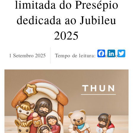
limitada do Presépio
dedicada ao Jubileu
2025
Facebook
LinkedI
Twi
1 Setembro 2025
Tempo de leitura:
4
minutos