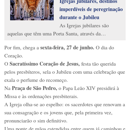
Igrejas jubilares, destinos
imperdíveis de peregrinação
durante o Jubileu
As Igrejas jubilares são
aquelas que têm uma Porta Santa, através da…
sexta-feira, 27 de junho.
Por fim, chega a
O dia do
Coração.
Sacratíssimo Coração de Jesus,
O
festa tão querida
pelos presbíteros, sela o Jubileu com uma celebração que
exala o perfume do recomeço.
Praça de São Pedro,
Na
o Papa Leão XIV presidirá à
Missa e às ordenações presbiterais.
A Igreja olha-se ao espelho: os sacerdotes que renovam a
sua consagração e os jovens que, pela primeira vez,
pronunciarão o sim definitivo.
Uma ponte de mãos estendidas entre quem já caminhou e