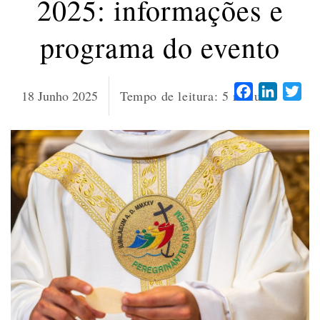
2025: informações e
programa do evento
Facebook
LinkedI
Twi
18 Junho 2025
Tempo de leitura:
5
minutos