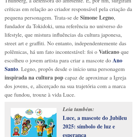
Thunberg, a defensora do ambiente. E, por fim, surgiram
críticas em relação ao criador responsável pela criação da
Simone Legno
pequena personagem. Trata-se de
,
fundador da Tokidoki, uma referência no universo do
lifestyle, que mistura influências da cultura japonesa,
street art e graffiti. No entanto, independentemente das
Vaticano
polêmicas, há um fato incontestável: foi o
que
Ano
escolheu o jovem artista para criar a mascote do
Santo
. Legno, propôs desde o início uma personagem
inspirada na cultura pop
capaz de aproximar a Igreja
dos jovens, e, alicerçado na sua trajetória com a marca
que fundou, trouxe à vida Luce.
Leia também:
Luce, a mascote do Jubileu
2025: símbolo de luz e
esperança