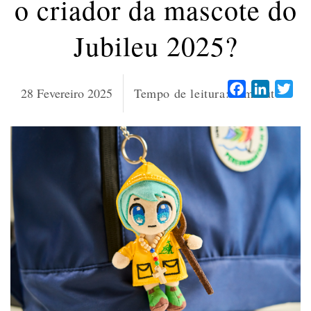
o criador da mascote do
Jubileu 2025?
Facebook
LinkedI
Twi
28 Fevereiro 2025
Tempo de leitura:
4
minutos