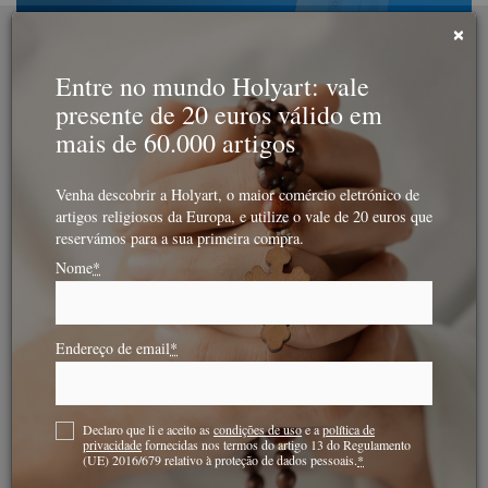
Skip
×
to
content
Entre no mundo Holyart: vale
presente de 20 euros válido em
mais de 60.000 artigos
Venha descobrir a Holyart, o maior comércio eletrónico de
artigos religiosos da Europa, e utilize o vale de 20 euros que
reservámos para a sua primeira compra.
Nome
*
Toggle
Navigation
São Domingos de Guzman e a
Homepage
|
Santos e Abençoados
|
Endereço de email
*
entrega do terço
São Domingos de
Declaro que li e aceito as
condições de uso
e a
política de
privacidade
fornecidas nos termos do artigo 13 do Regulamento
(UE) 2016/679 relativo à proteção de dados pessoais.
*