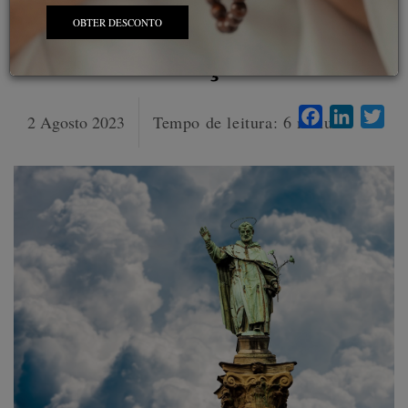
Guzman e a entrega do
OBTER DESCONTO
terço
Facebook
LinkedI
Twi
2 Agosto 2023
Tempo de leitura:
6
minutos