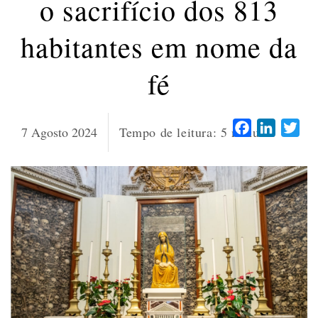
o sacrifício dos 813
habitantes em nome da
fé
Facebook
LinkedI
Twi
7 Agosto 2024
Tempo de leitura:
5
minutos