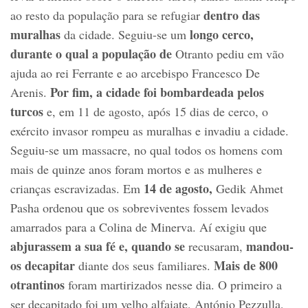
dentro das
ao resto da população para se refugiar
muralhas
longo cerco,
da cidade. Seguiu-se um
durante o qual a população de
Otranto pediu em vão
ajuda ao rei Ferrante e ao arcebispo Francesco De
Por fim, a cidade foi bombardeada pelos
Arenis.
turcos
e, em 11 de agosto, após 15 dias de cerco, o
exército invasor rompeu as muralhas e invadiu a cidade.
Seguiu-se um massacre, no qual todos os homens com
mais de quinze anos foram mortos e as mulheres e
14 de agosto,
crianças escravizadas. Em
Gedik Ahmet
Pasha ordenou que os sobreviventes fossem levados
amarrados para a Colina de Minerva. Aí exigiu que
abjurassem a sua fé e, quando se
mandou-
recusaram,
os decapitar
Mais de 800
diante dos seus familiares.
otrantinos
foram martirizados nesse dia. O primeiro a
ser decapitado foi um velho alfaiate, António Pezzulla,