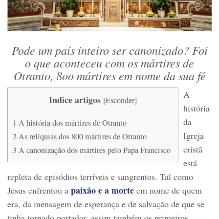
Pode um país inteiro ser canonizado? Foi
o que aconteceu com os mártires de
Otranto, 8oo mártires em nome da sua fé
A
Indice artigos
[
Esconder
]
história
da
1
A história dos mártires de Otranto
Igreja
2
As relíquias dos 800 mártires de Otranto
cristã
3
A canonização dos mártires pelo Papa Francisco
está
repleta de episódios terríveis e sangrentos. Tal como
paixão e a morte
Jesus enfrentou a
em nome de quem
era, da mensagem de esperança e de salvação de que se
tinha tornado portador, assim também os primeiros