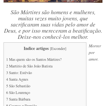
São Mártires são homens e mulheres,
muitas vezes muito jovens, que
sacrificaram suas vidas pelo amor de
Deus, e por isso mereceram a beatificação.
Deixe-nos conhecê-los melhor.
Morrer
Indice artigos
[
Esconder
]
por
amor.
1
Mas quem são os Santos Mártires?
2
Martírio de São João Batista
3
Santo: Estêvão
4
Santa Agnes
5
São Sebastião
6
São Lourenço
7
Santa Bárbara
8
Cosmas e Damião