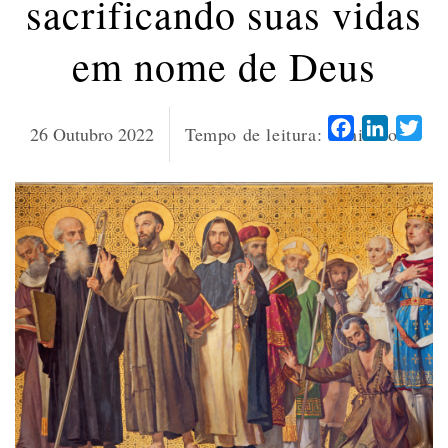
sacrificando suas vidas
em nome de Deus
Facebook
LinkedI
Twi
26 Outubro 2022
Tempo de leitura:
9
minutos