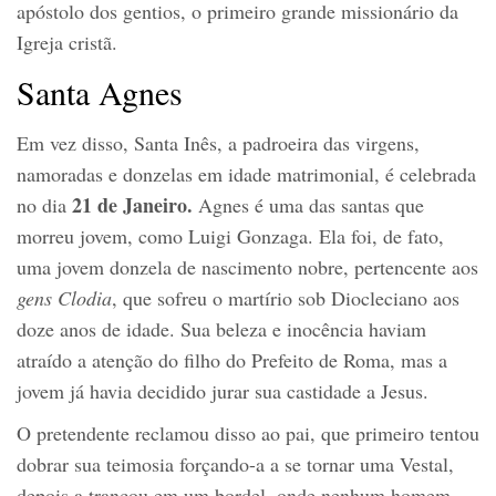
apóstolo dos gentios, o primeiro grande missionário da
Igreja cristã.
Santa Agnes
Em vez disso, Santa Inês, a padroeira das virgens,
namoradas e donzelas em idade matrimonial, é celebrada
21 de Janeiro.
no dia
Agnes é uma das santas que
morreu jovem, como Luigi Gonzaga. Ela foi, de fato,
uma jovem donzela de nascimento nobre, pertencente aos
gens Clodia
, que sofreu o martírio sob Diocleciano aos
doze anos de idade. Sua beleza e inocência haviam
atraído a atenção do filho do Prefeito de Roma, mas a
jovem já havia decidido jurar sua castidade a Jesus.
O pretendente reclamou disso ao pai, que primeiro tentou
dobrar sua teimosia forçando-a a se tornar uma Vestal,
depois a trancou em um bordel, onde nenhum homem