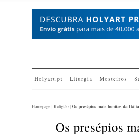
Skip
to
content
Holyart.pt
Liturgia
Mosteiros
S
Os presépios mais bonitos da Itália
Homepage
|
Religião
|
Os presépios ma