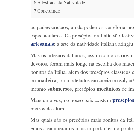
6
A Estrada da Natividade
7
Concluindo
os países cristãos, ainda podemos vangloriar-n
espectaculares. Os presépios na Itália são festiv
artesanais
: a arte da natividade italiana atingiu
Mas os artesãos italianos, assim como os organi
devotos, foram mais longe na escolha dos materi
bonitos da Itália, além dos presépios clássicos 
madeira
areia
sal,
ou
, ou modelados em
ou
a
submersos
mecânicos
mesmo
, presépios
de im
presépios
Mais uma vez, no nosso país existem
metros de altura.
Mas quais são os presépios mais bonitos da Itál
emos a enumerar os mais importantes do ponto d