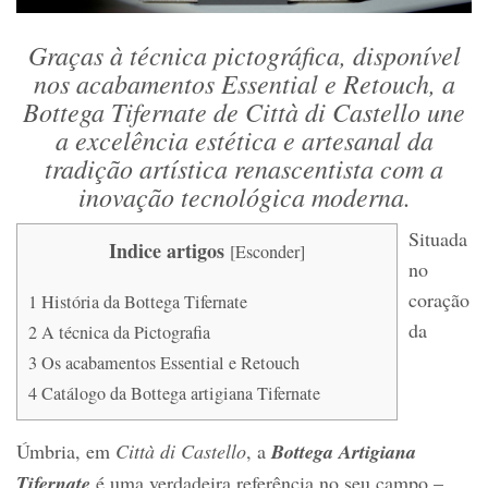
Graças à técnica pictográfica, disponível
nos acabamentos Essential e Retouch, a
Bottega Tifernate de
Città di Castello
une
a excelência estética e artesanal da
tradição artística renascentista com a
inovação tecnológica moderna.
Situada
Indice artigos
[
Esconder
]
no
coração
1
História da Bottega Tifernate
da
2
A técnica da Pictografia
3
Os acabamentos Essential e Retouch
4
Catálogo da Bottega artigiana Tifernate
Úmbria, em
Città di Castello
, a
Bottega Artigiana
Tifernate
é uma verdadeira referência no seu campo –