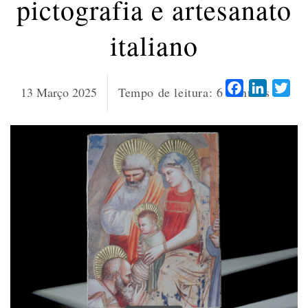
pictografia e artesanato
italiano
Facebook
LinkedI
Twi
13 Março 2025
Tempo de leitura:
6
minutos