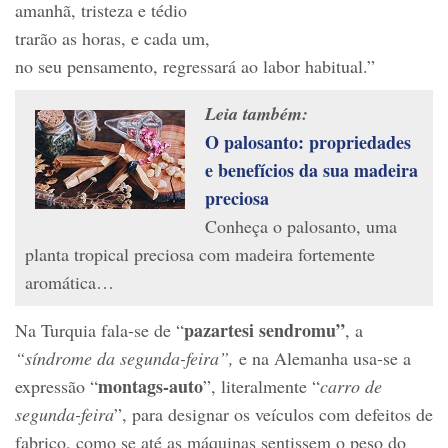
amanhã, tristeza e tédio
trarão as horas, e cada um,
no seu pensamento, regressará ao labor habitual.”
Leia também:
O palosanto: propriedades
e benefícios da sua madeira
preciosa
Conheça o palosanto, uma
planta tropical preciosa com madeira fortemente
aromática…
pazartesi sendromu”
Na Turquia fala-se de “
, a
“síndrome da segunda-feira”,
e na Alemanha usa-se a
montags-auto
expressão “
”, literalmente “
carro de
segunda-feira
”, para designar os veículos com defeitos de
fabrico, como se até as máquinas sentissem o peso do