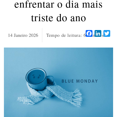
enfrentar o dia mais
triste do ano
Facebook
LinkedI
Twi
14 Janeiro 2026
Tempo de leitura:
6
minutos