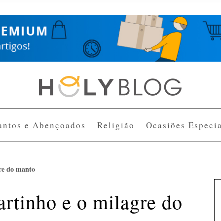
antos e Abençoados
Religião
Ocasiões Especia
re do manto
rtinho e o milagre do