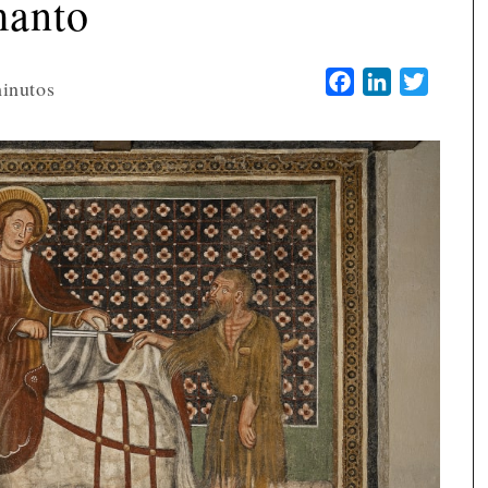
anto
Facebook
LinkedIn
Twitter
inutos