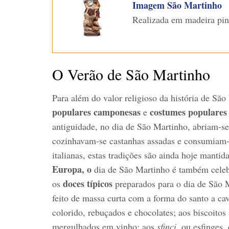
Imagem São Martinho
Realizada em madeira pi
O Verão de São Martinho
Para além do valor religioso da história de São
populares camponesas
costumes populare
e
antiguidade, no dia de São Martinho, abriam-se
cozinhavam-se castanhas assadas e consumiam-s
italianas, estas tradições são ainda hoje mantid
Europa, o
dia de São Martinho é também celeb
doces típicos
os
preparados para o dia de São 
feito de massa curta com a forma do santo a c
colorido, rebuçados e chocolates; aos biscoitos
mergulhados em vinho; aos
sfinci,
ou esfinges,