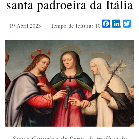
santa padroeira da Itália
Facebook
LinkedI
Twi
19 Abril 2023
Tempo de leitura:
10
minutos
Santa Catarina de Sena, de mulher do