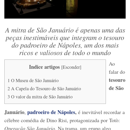
A mitra de São Januário é apenas uma das
peças inestimáveis que integram o tesouro
do padroeiro de Nápoles, um dos mais
ricos e valiosos de todo o mundo
Ao
Indice artigos
[
Esconder
]
falar do
tesouro
1
O Museu de São Januário
de São
2
A Capela do Tesouro de São Januário
3
O valor da mitra de São Januário
Januário
padroeiro de Nápoles
,
,
é inevitável recordar a
célebre comédia de Dino Risi, protagonizada por Totò:
Operação São Januário
. Na trama, um grupo algo