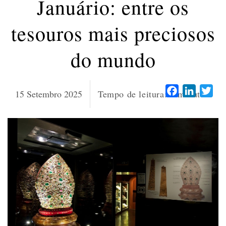
Januário: entre os
tesouros mais preciosos
do mundo
Facebook
LinkedI
Twi
15 Setembro 2025
Tempo de leitura:
6
minutos