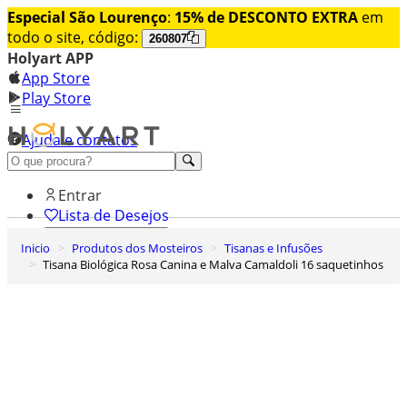
Especial São Lourenço
:
15% de DESCONTO EXTRA
em
todo o site, código:
260807
Holyart APP
App Store
Play Store
Ajuda e contatos
Conheça premium
Entrar
Lista de Desejos
Inicio
Produtos dos Mosteiros
Tisanas e Infusões
0
Tisana Biológica Rosa Canina e Malva Camaldoli 16 saquetinhos
Carrinho de Compras