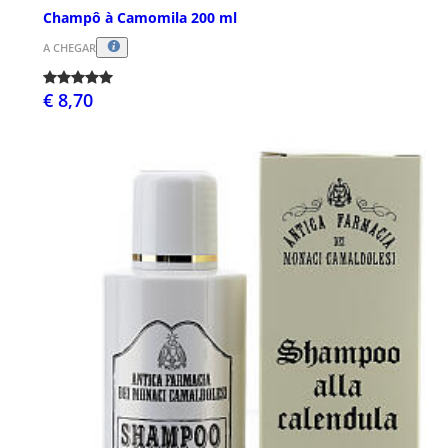
Champô à Camomila 200 ml
A CHEGAR
€ 8,70