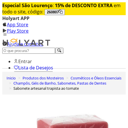
Especial São Lourenço
:
15% de DESCONTO EXTRA
em
todo o site, código:
260807
Holyart APP
App Store
Play Store
Ajuda e contatos
Conheça premium
Entrar
Lista de Desejos
Inicio
Produtos dos Mosteiros
Cosméticos e Óleos Essenciais
0
Champôs, Géis de Banho, Sabonetes, Pastas de Dentes
Carrinho de Compras
Sabonete artesanal trapista ao tomate