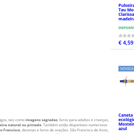
Pulsei
Tau Mo
Clariss
madeira
DISPONÍV
€ 4,59
NOVIDA
Caneta 
ecológ
tigos, tais como
imagens sagradas
, livros para adultos e crianças,
Mosteir
eira natural ou pintada
. Também estão disponíveis numerosos
azul
ão Francisco
, dezenas e livros de orações. São Francisco de Assis,