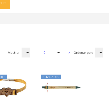
TLET
s
Mostrar
Ordenar por:
DES
NOVIDADES