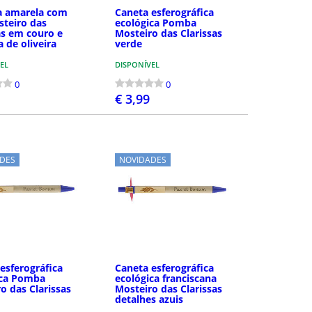
ra amarela com
Caneta esferográfica
steiro das
ecológica Pomba
as em couro e
Mosteiro das Clarissas
 de oliveira
verde
EL
DISPONÍVEL
0
0
€ 3,99
COMPRAR
COMPRAR
DES
NOVIDADES
esferográfica
Caneta esferográfica
ica Pomba
ecológica franciscana
o das Clarissas
Mosteiro das Clarissas
detalhes azuis