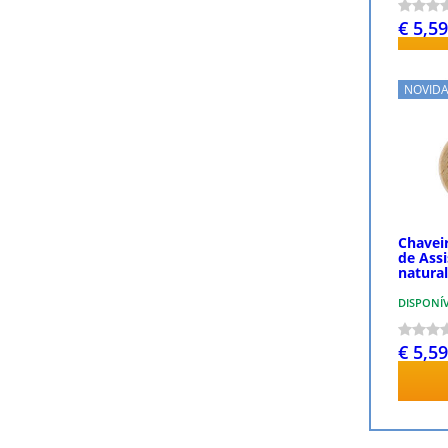
€ 5,59
NOVID
Chavei
de Ass
natura
DISPONÍ
€ 5,59