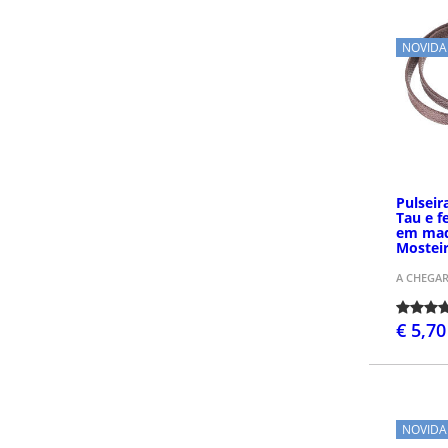
NOVIDA
Pulsei
Tau e f
em made
Mosteir
A CHEGA
€ 5,70
NOVIDA