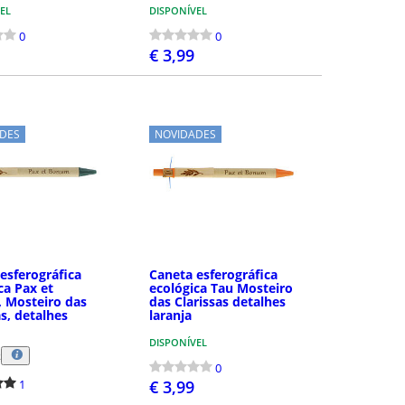
EL
DISPONÍVEL
0
0
€ 3,99
COMPRAR
COMPRAR
DES
NOVIDADES
esferográfica
Caneta esferográfica
ca Pax et
ecológica Tau Mosteiro
 Mosteiro das
das Clarissas detalhes
as, detalhes
laranja
DISPONÍVEL
R
0
1
€ 3,99