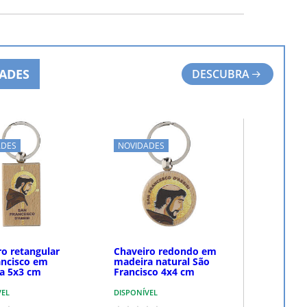
COMPRAR
COMPRAR
ADES
DESCUBRA
ADES
NOVIDADES
ro retangular
Chaveiro redondo em
ancisco em
madeira natural São
a 5x3 cm
Francisco 4x4 cm
VEL
DISPONÍVEL