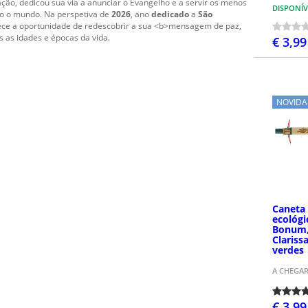
ação, dedicou sua via a anunciar o Evangelho e a servir os menos
DISPONÍV
odo o mundo. Na perspetiva de
2026
, ano
dedicado
a
São
rece a oportunidade de redescobrir a sua <b>mensagem de paz,
s as idades e épocas da vida.
€ 3,99
NOVIDA
Caneta 
ecológi
Bonum,
Clariss
verdes
A CHEGA
€ 3,99