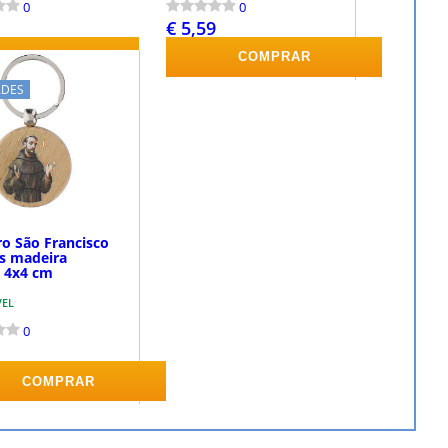
0
0
€ 5,59
COMPRAR
COMPRAR
ADES
ro São Francisco
is madeira
l 4x4 cm
VEL
0
COMPRAR