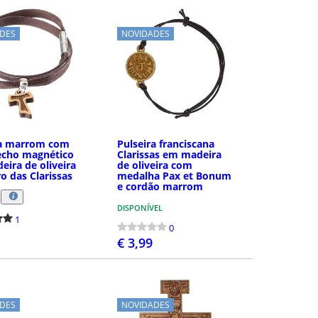
DES
NOVIDADES
ra marrom com
Pulseira franciscana
echo magnético
Clarissas em madeira
ira de oliveira
de oliveira com
o das Clarissas
medalha Pax et Bonum
e cordão marrom
R
DISPONÍVEL
1
0
€ 3,99
COMPRAR
COMPRAR
DES
NOVIDADES