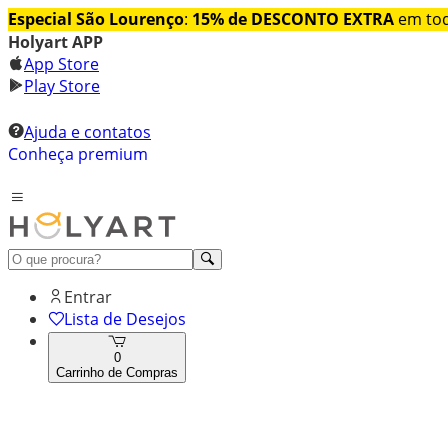
Especial São Lourenço
:
15% de DESCONTO EXTRA
em tod
Holyart APP
App Store
Play Store
Ajuda e contatos
Conheça premium
Entrar
Lista de Desejos
0
Carrinho de Compras