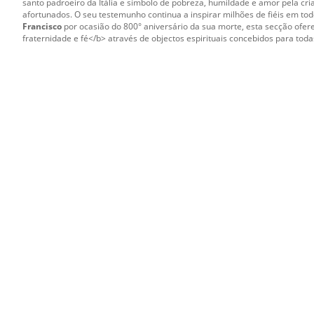
santo padroeiro da Itália e símbolo de pobreza, humildade e amor pela cri
afortunados. O seu testemunho continua a inspirar milhões de fiéis em t
Francisco
por ocasião do 800° aniversário da sua morte, esta secção ofe
fraternidade e fé</b> através de objectos espirituais concebidos para toda