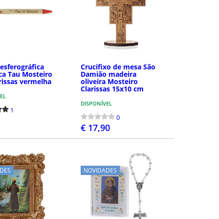
esferográfica
Crucifixo de mesa São
ca Tau Mosteiro
Damião madeira
rissas vermelha
oliveira Mosteiro
Clarissas 15x10 cm
EL
DISPONÍVEL
1
0
€ 17,90
COMPRAR
COMPRAR
DES
NOVIDADES