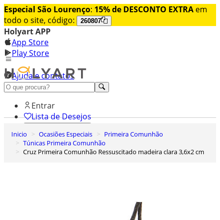
Especial São Lourenço
:
15% de DESCONTO EXTRA
em
todo o site, código:
260807
Holyart APP
App Store
Play Store
Ajuda e contatos
Conheça premium
Entrar
Lista de Desejos
Inicio
Ocasiões Especiais
Primeira Comunhão
0
Túnicas Primeira Comunhão
Carrinho de Compras
Cruz Primeira Comunhão Ressuscitado madeira clara 3,6x2 cm