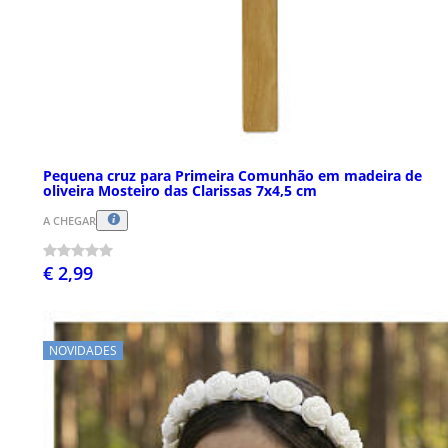
Pequena cruz para Primeira Comunhão em madeira de
oliveira Mosteiro das Clarissas 7x4,5 cm
A CHEGAR
€ 2,99
NOVIDADES