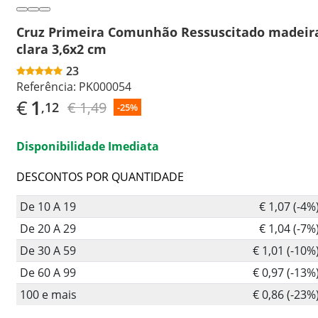
Cruz Primeira Comunhão Ressuscitado madeir
clara 3,6x2 cm
23
Referência:
PK000054
€
1
€ 1,49
,12
-25%
Disponibilidade Imediata
DESCONTOS POR QUANTIDADE
De 10 A 19
€ 1,07 (-4%
De 20 A 29
€ 1,04 (-7%
De 30 A 59
€ 1,01 (-10%
De 60 A 99
€ 0,97 (-13%
100 e mais
€ 0,86 (-23%