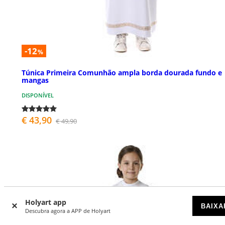
-12
%
Túnica Primeira Comunhão ampla borda dourada fundo e
mangas
DISPONÍVEL
€ 43,90
€ 49,90
Holyart app
BAIXA
Descubra agora a APP de Holyart