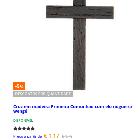
-5
%
DESCONTOS POR QUANTIDADE
Cruz em madeira Primeira Comunhão com elo nogueira
wengé
DISPONÍVEL
€ 1,17
€ 1,79
Preço a partir de