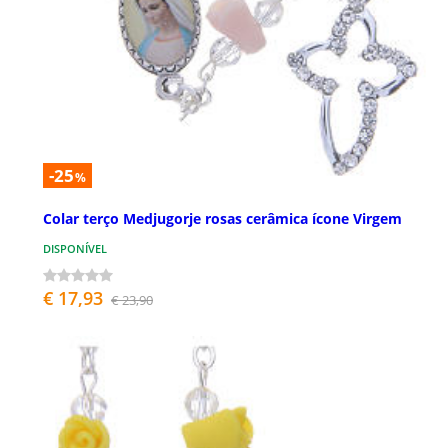
-25
%
Colar terço Medjugorje rosas cerâmica ícone Virgem
DISPONÍVEL
€ 17,93
€ 23,90