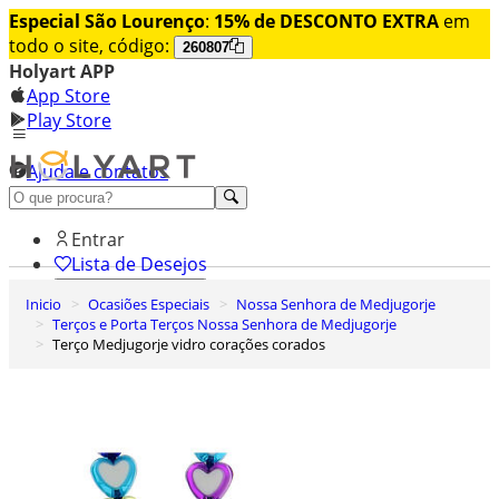
Especial São Lourenço
:
15% de DESCONTO EXTRA
em
todo o site, código:
260807
Holyart APP
App Store
Play Store
Ajuda e contatos
Conheça premium
Entrar
Lista de Desejos
Inicio
Ocasiões Especiais
Nossa Senhora de Medjugorje
0
Terços e Porta Terços Nossa Senhora de Medjugorje
Carrinho de Compras
Terço Medjugorje vidro corações corados