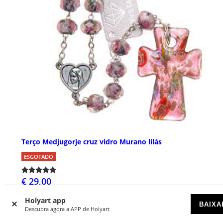
Terço Medjugorje cruz vidro Murano lilás
ESGOTADO
€ 29,00
Holyart app
BAIXA
Descubra agora a APP de Holyart