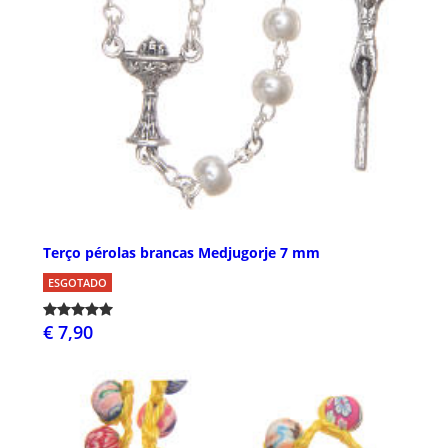
Terço pérolas brancas Medjugorje 7 mm
ESGOTADO
€ 7,90