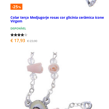
-25
%
Colar terço Medjugorje rosas cor glicínia cerâmica ícone
Virgem
DISPONÍVEL
€ 17,93
€ 23,90