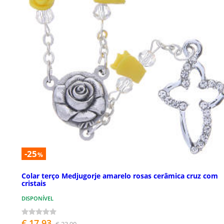
-25
%
Colar terço Medjugorje amarelo rosas cerâmica cruz com
cristais
DISPONÍVEL
€ 17,93
€ 23,90