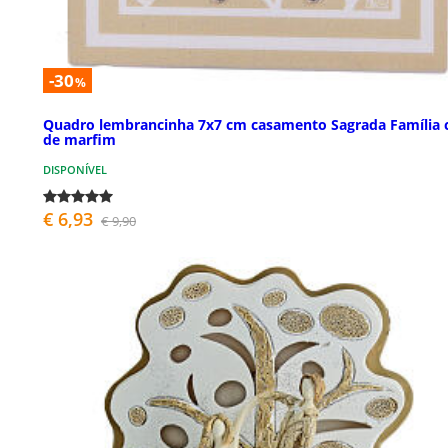
-30
%
Quadro lembrancinha 7x7 cm casamento Sagrada Família 
de marfim
DISPONÍVEL
€ 6,93
€ 9,90