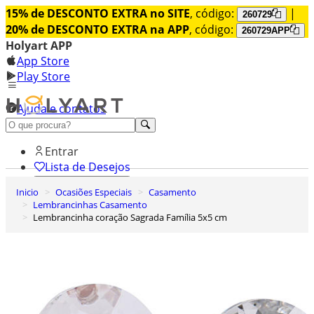
15% de DESCONTO EXTRA no SITE
, código:
|
260729
20% de DESCONTO EXTRA na APP
, código:
260729APP
Holyart APP
App Store
Play Store
Ajuda e contatos
Conheça premium
Entrar
Lista de Desejos
Inicio
Ocasiões Especiais
Casamento
0
Lembrancinhas Casamento
Carrinho de Compras
Lembrancinha coração Sagrada Família 5x5 cm