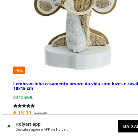
-5
%
Lembrancinha casamento árvore da vida com luzes e casal
18x15 cm
DISPONÍVEL
€ 15,11
€ 15,90
Holyart app
BAIXA
Descubra agora a APP de Holyart