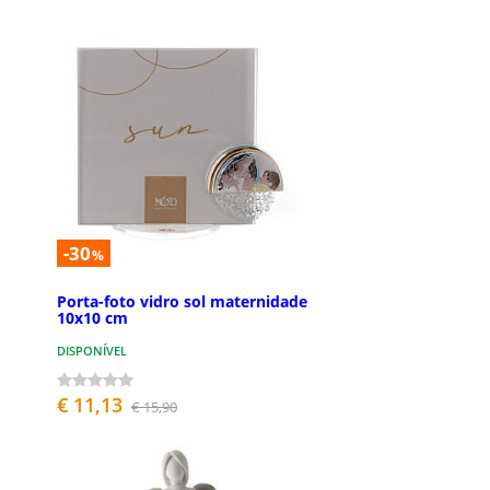
-30
%
Porta-foto vidro sol maternidade
10x10 cm
DISPONÍVEL
€ 11,13
€ 15,90