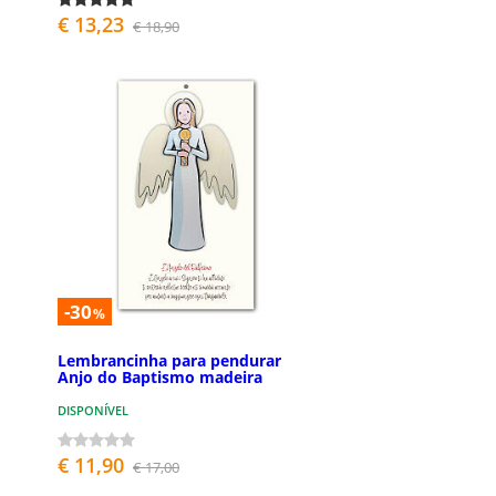
€ 13,23
€ 18,90
-30
%
Lembrancinha para pendurar
Anjo do Baptismo madeira
DISPONÍVEL
€ 11,90
€ 17,00