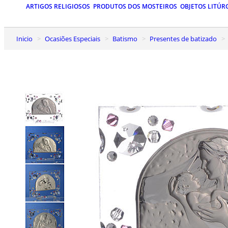
ARTIGOS RELIGIOSOS
PRODUTOS DOS MOSTEIROS
OBJETOS LITÚR
Inicio
Ocasiões Especiais
Batismo
Presentes de batizado