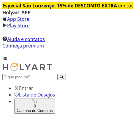
Especial São Lourenço
:
15% de DESCONTO EXTRA
em tod
Holyart APP
App Store
Play Store
Ajuda e contatos
Conheça premium
Entrar
Lista de Desejos
0
Carrinho de Compras