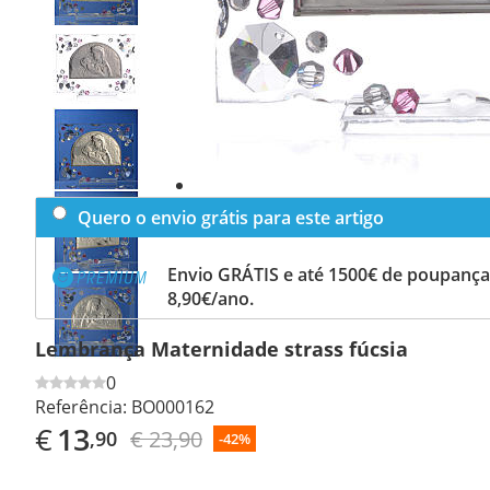
Previous
slide
Next
slide
Quero o envio grátis para este artigo
Envio GRÁTIS e até 1500€ de poupança
8,90€/ano.
Lembrança Maternidade strass fúcsia
0
Referência:
BO000162
€
13
€ 23,90
,90
-42%