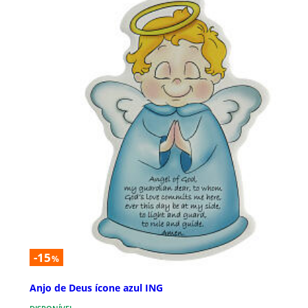
-15
%
Anjo de Deus ícone azul ING