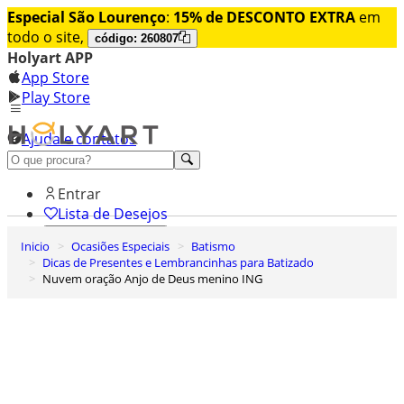
Especial São Lourenço
:
15% de DESCONTO EXTRA
em
todo o site,
código: 260807
Holyart APP
App Store
Play Store
Ajuda e contatos
Conheça premium
Entrar
Lista de Desejos
Inicio
Ocasiões Especiais
Batismo
0
Dicas de Presentes e Lembrancinhas para Batizado
Carrinho de Compras
Nuvem oração Anjo de Deus menino ING