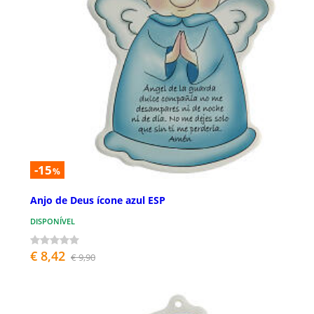
-15
%
Anjo de Deus ícone azul ESP
DISPONÍVEL
€ 8,42
€ 9,90